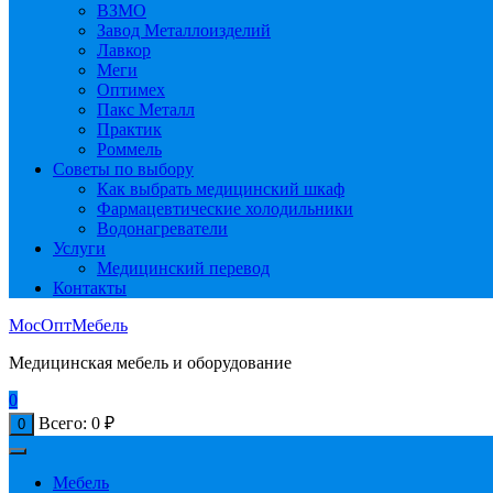
ВЗМО
Завод Металлоизделий
Лавкор
Меги
Оптимех
Пакс Металл
Практик
Роммель
Советы по выбору
Как выбрать медицинский шкаф
Фармацевтические холодильники
Водонагреватели
Услуги
Медицинский перевод
Контакты
МосОптМебель
Медицинская мебель и оборудование
0
Всего:
0
₽
0
Мебель