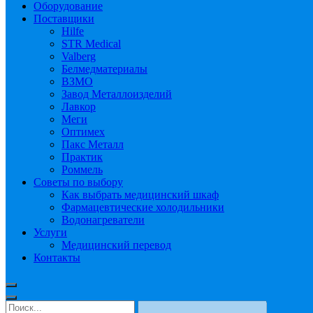
Оборудование
Поставщики
Hilfe
STR Medical
Valberg
Белмедматериалы
ВЗМО
Завод Металлоизделий
Лавкор
Меги
Оптимех
Пакс Металл
Практик
Роммель
Советы по выбору
Как выбрать медицинский шкаф
Фармацевтические холодильники
Водонагреватели
Услуги
Медицинский перевод
Контакты