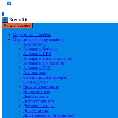
0
Всего:
0
₽
0
Каталог товаров
Медицинская мебель
Медицинское оборудование
Анализаторы
Аппараты Боброва
Аппараты ИВЛ
Аппараты магнитотерапии
Аппараты НЧ терапии
Аппараты УЗИ
Аспираторы
Бактерицидные камеры
Бани водяные
Весы лабораторные
Встряхиватели
Дерматоскопы
Деструкторы игл
Дефибрилляторы
Динамометры
Диоптриметры (линзметры)