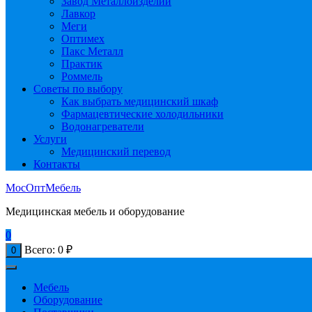
Завод Металлоизделий
Лавкор
Меги
Оптимех
Пакс Металл
Практик
Роммель
Советы по выбору
Как выбрать медицинский шкаф
Фармацевтические холодильники
Водонагреватели
Услуги
Медицинский перевод
Контакты
МосОптМебель
Медицинская мебель и оборудование
0
Всего:
0
₽
0
Мебель
Оборудование