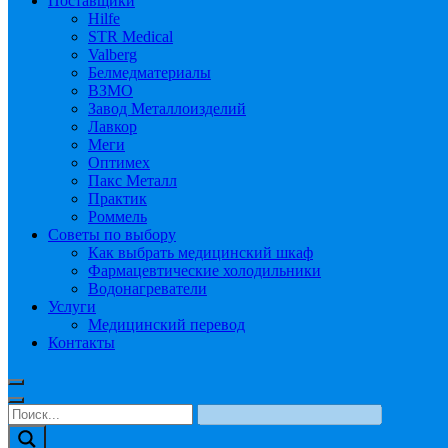
Поставщики
Hilfe
STR Medical
Valberg
Белмедматериалы
ВЗМО
Завод Металлоизделий
Лавкор
Меги
Оптимех
Пакс Металл
Практик
Роммель
Советы по выбору
Как выбрать медицинский шкаф
Фармацевтические холодильники
Водонагреватели
Услуги
Медицинский перевод
Контакты