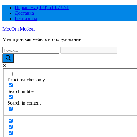
Перейти
Пермь: +7 (929) 519-73-51
к
Доставка
содержимому
Реквизиты
МосОптМебель
Медицинская мебель и оборудование
Exact matches only
Search in title
Search in content