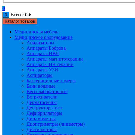
0
Всего:
0
₽
0
Каталог товаров
Медицинская мебель
Медицинское оборудование
Анализаторы
Аппараты Боброва
Аппараты ИВЛ
Аппараты магнитотерапии
Аппараты НЧ терапии
Аппараты УЗИ
Аспираторы
Бактерицидные камеры
Бани водяные
Весы лабораторные
Встряхиватели
Дерматоскопы
Деструкторы игл
Дефибрилляторы
Динамометры
Диоптриметры (линзметры)
Дистилляторы
Дозаторы пипеточные