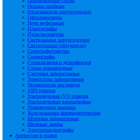
Операционные столы
Оправы пробные
Отсасыватели хирургические
Офтальмоскопы
Печи муфельные
Плантографы
Пульсоксиметры
Светильники хирургические
Светотерапия (облучатели)
Спектрофотометры
Спирографы
Стерилизация и дезинфекция
Столы перевязочные
Счетчики лабораторные
Термостаты лабораторные
Увлажнители кислорода
УВЧ терапия
Ультразвуковая (УЗ) терапия
Ультразвуковые ванны/мойки
Упаковочные машины
Холодильники фармацевтические
Штативы лабораторные
Щелевые лампы
Электрокардиографы
Антресоли и полки