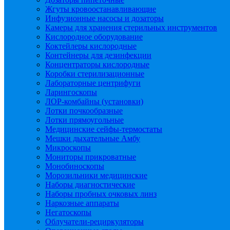
Жгуты кровоостанавливающие
Инфузионные насосы и дозаторы
Камеры для хранения стерильных инструментов
Кислородное оборудование
Коктейлеры кислородные
Контейнеры для дезинфекции
Концентраторы кислородные
Коробки стерилизационные
Лабораторные центрифуги
Ларингоскопы
ЛОР-комбайны (установки)
Лотки почкообразные
Лотки прямоугольные
Медицинские сейфы-термостаты
Мешки дыхательные Амбу
Микроскопы
Мониторы прикроватные
Монобиноскопы
Морозильники медицинские
Наборы диагностические
Наборы пробных очковых линз
Наркозные аппараты
Негатоскопы
Облучатели-рециркуляторы