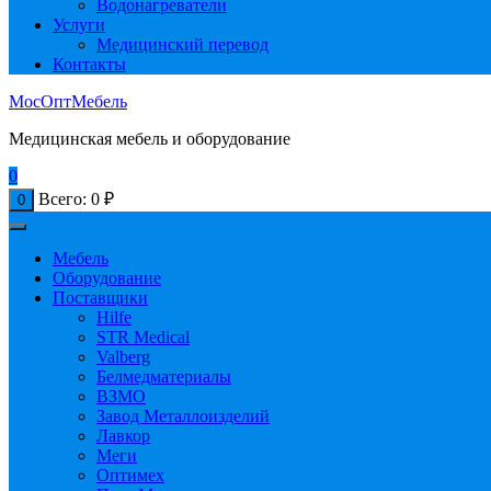
Водонагреватели
Услуги
Медицинский перевод
Контакты
МосОптМебель
Медицинская мебель и оборудование
0
Всего:
0
₽
0
Мебель
Оборудование
Поставщики
Hilfe
STR Medical
Valberg
Белмедматериалы
ВЗМО
Завод Металлоизделий
Лавкор
Меги
Оптимех