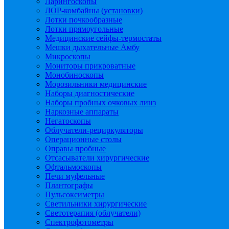
Ларингоскопы
ЛОР-комбайны (установки)
Лотки почкообразные
Лотки прямоугольные
Медицинские сейфы-термостаты
Мешки дыхательные Амбу
Микроскопы
Мониторы прикроватные
Монобиноскопы
Морозильники медицинские
Наборы диагностические
Наборы пробных очковых линз
Наркозные аппараты
Негатоскопы
Облучатели-рециркуляторы
Операционные столы
Оправы пробные
Отсасыватели хирургические
Офтальмоскопы
Печи муфельные
Плантографы
Пульсоксиметры
Светильники хирургические
Светотерапия (облучатели)
Спектрофотометры