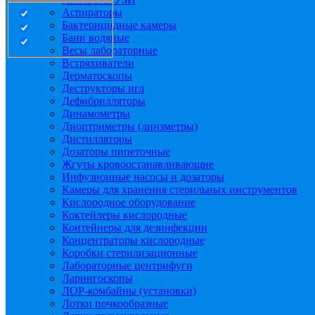
Аспираторы
Бактерицидные камеры
Бани водяные
Весы лабораторные
Встряхиватели
Дерматоскопы
Деструкторы игл
Дефибрилляторы
Динамометры
Диоптриметры (линзметры)
Дистилляторы
Дозаторы пипеточные
Жгуты кровоостанавливающие
Инфузионные насосы и дозаторы
Камеры для хранения стерильных инструментов
Кислородное оборудование
Коктейлеры кислородные
Контейнеры для дезинфекции
Концентраторы кислородные
Коробки стерилизационные
Лабораторные центрифуги
Ларингоскопы
ЛОР-комбайны (установки)
Лотки почкообразные