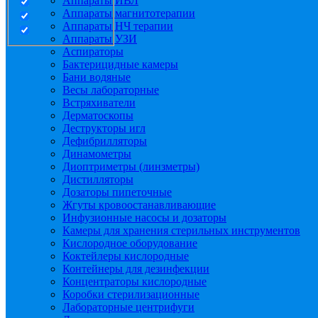
Аппараты ИВЛ
Аппараты магнитотерапии
Аппараты НЧ терапии
Аппараты УЗИ
Аспираторы
Бактерицидные камеры
Бани водяные
Весы лабораторные
Встряхиватели
Дерматоскопы
Деструкторы игл
Дефибрилляторы
Динамометры
Диоптриметры (линзметры)
Дистилляторы
Дозаторы пипеточные
Жгуты кровоостанавливающие
Инфузионные насосы и дозаторы
Камеры для хранения стерильных инструментов
Кислородное оборудование
Коктейлеры кислородные
Контейнеры для дезинфекции
Концентраторы кислородные
Коробки стерилизационные
Лабораторные центрифуги