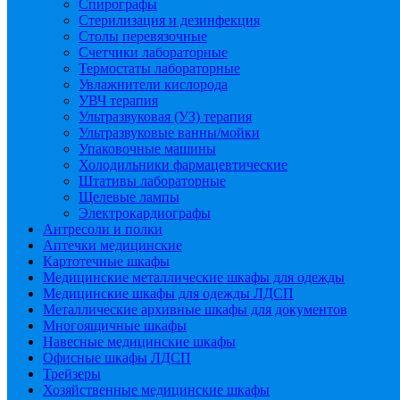
Спирографы
Стерилизация и дезинфекция
Столы перевязочные
Счетчики лабораторные
Термостаты лабораторные
Увлажнители кислорода
УВЧ терапия
Ультразвуковая (УЗ) терапия
Ультразвуковые ванны/мойки
Упаковочные машины
Холодильники фармацевтические
Штативы лабораторные
Щелевые лампы
Электрокардиографы
Антресоли и полки
Аптечки медицинские
Картотечные шкафы
Медицинские металлические шкафы для одежды
Медицинские шкафы для одежды ЛДСП
Металлические архивные шкафы для документов
Многоящичные шкафы
Навесные медицинские шкафы
Офисные шкафы ЛДСП
Трейзеры
Хозяйственные медицинские шкафы