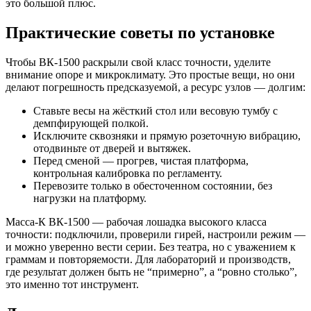
это большой плюс.
Практические советы по установке
Чтобы ВК-1500 раскрыли свой класс точности, уделите
внимание опоре и микроклимату. Это простые вещи, но они
делают погрешность предсказуемой, а ресурс узлов — долгим:
Ставьте весы на жёсткий стол или весовую тумбу с
демпфирующей полкой.
Исключите сквозняки и прямую розеточную вибрацию,
отодвиньте от дверей и вытяжек.
Перед сменой — прогрев, чистая платформа,
контрольная калибровка по регламенту.
Перевозите только в обесточенном состоянии, без
нагрузки на платформу.
Масса-К ВК-1500 — рабочая лошадка высокого класса
точности: подключили, проверили гирей, настроили режим —
и можно уверенно вести серии. Без театра, но с уважением к
граммам и повторяемости. Для лабораторий и производств,
где результат должен быть не “примерно”, а “ровно столько”,
это именно тот инструмент.