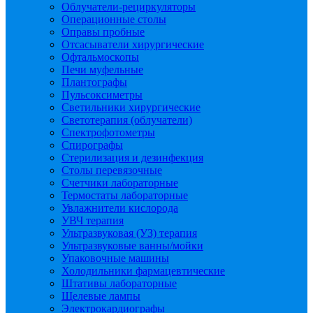
Облучатели-рециркуляторы
Операционные столы
Оправы пробные
Отсасыватели хирургические
Офтальмоскопы
Печи муфельные
Плантографы
Пульсоксиметры
Светильники хирургические
Светотерапия (облучатели)
Спектрофотометры
Спирографы
Стерилизация и дезинфекция
Столы перевязочные
Счетчики лабораторные
Термостаты лабораторные
Увлажнители кислорода
УВЧ терапия
Ультразвуковая (УЗ) терапия
Ультразвуковые ванны/мойки
Упаковочные машины
Холодильники фармацевтические
Штативы лабораторные
Щелевые лампы
Электрокардиографы