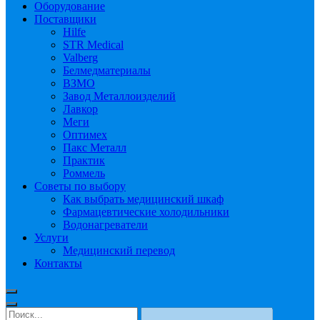
Оборудование
Поставщики
Hilfe
STR Medical
Valberg
Белмедматериалы
ВЗМО
Завод Металлоизделий
Лавкор
Меги
Оптимех
Пакс Металл
Практик
Роммель
Советы по выбору
Как выбрать медицинский шкаф
Фармацевтические холодильники
Водонагреватели
Услуги
Медицинский перевод
Контакты