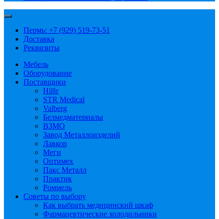
Пермь: +7 (929) 519-73-51
Доставка
Реквизиты
Мебель
Оборудование
Поставщики
Hilfe
STR Medical
Valberg
Белмедматериалы
ВЗМО
Завод Металлоизделий
Лавкор
Меги
Оптимех
Пакс Металл
Практик
Роммель
Советы по выбору
Как выбрать медицинский шкаф
Фармацевтические холодильники