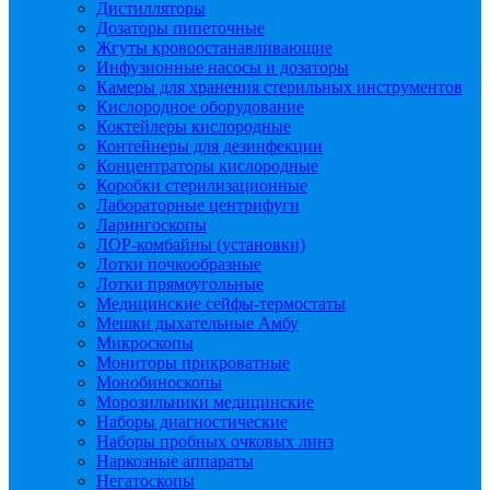
Дистилляторы
Дозаторы пипеточные
Жгуты кровоостанавливающие
Инфузионные насосы и дозаторы
Камеры для хранения стерильных инструментов
Кислородное оборудование
Коктейлеры кислородные
Контейнеры для дезинфекции
Концентраторы кислородные
Коробки стерилизационные
Лабораторные центрифуги
Ларингоскопы
ЛОР-комбайны (установки)
Лотки почкообразные
Лотки прямоугольные
Медицинские сейфы-термостаты
Мешки дыхательные Амбу
Микроскопы
Мониторы прикроватные
Монобиноскопы
Морозильники медицинские
Наборы диагностические
Наборы пробных очковых линз
Наркозные аппараты
Негатоскопы