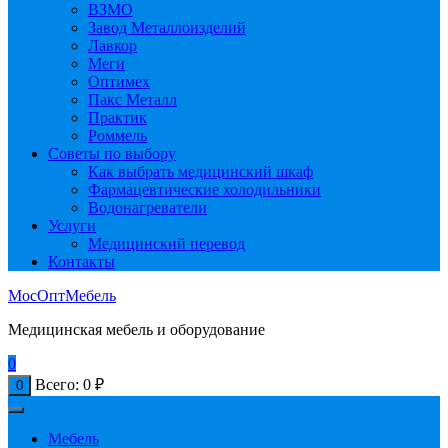
ВЗМО
Завод Металлоизделий
Лавкор
Меги
Оптимех
Пакс Металл
Практик
Роммель
Советы по выбору
Как выбрать медицинский шкаф
Фармацевтические холодильники
Водонагреватели
Услуги
Медицинский перевод
Контакты
МосОптМебель
Медицинская мебель и оборудование
0
Всего:
0
₽
0
Мебель