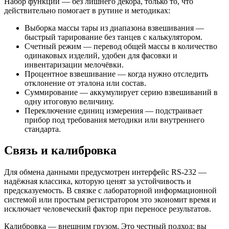
Набор функций — без лишнего декора, только то, что
действительно помогает в рутине и методиках:
Выборка массы тары из диапазона взвешивания —
быстрый тарирование без танцев с калькулятором.
Счетный режим — перевод общей массы в количество
одинаковых изделий, удобен для фасовки и
инвентаризации мелочёвки.
Процентное взвешивание — когда нужно отследить
отклонение от эталона или состав.
Суммирование — аккумулирует серию взвешиваний в
одну итоговую величину.
Переключение единиц измерения — подстраивает
прибор под требования методики или внутреннего
стандарта.
Связь и калибровка
Для обмена данными предусмотрен интерфейс RS-232 —
надёжная классика, которую ценят за устойчивость и
предсказуемость. В связке с лабораторной информационной
системой или простым регистратором это экономит время и
исключает человеческий фактор при переносе результатов.
Калибровка — внешним грузом. Это честный подход: вы