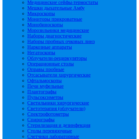
Медицинские сейфы-термостаты
Мешки дыхательные Амбу
Микроскопы
Мониторы прикроватные
Монобиноскопы
Морозильники медицинские
Наборы диагностические
Наборы пробных очковых линз
Наркозные аппараты
Негатоскопы
Облучатели-рециркуляторы
Операционные столы
Оправы пробные
Отсасыватели хирургические
Офтальмоскопы
Печи муфельные
Плантографы
Пульсоксиметры
Светильники хирургические
Светотерапия (облучатели)
Спектрофотометры
Спирографы
Стерилизация и дезинфекция
Столы перевязочные
Счетчики лабораторные