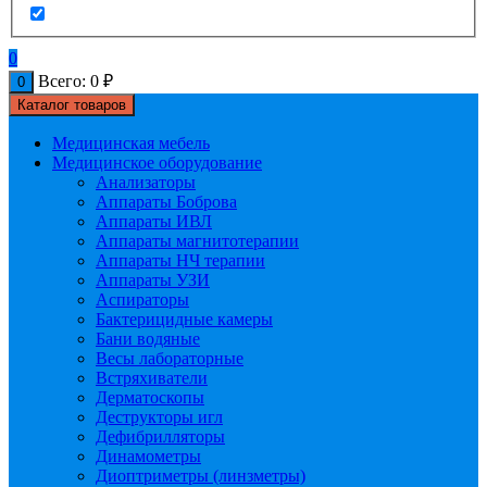
0
Всего:
0
₽
0
Каталог товаров
Медицинская мебель
Медицинское оборудование
Анализаторы
Аппараты Боброва
Аппараты ИВЛ
Аппараты магнитотерапии
Аппараты НЧ терапии
Аппараты УЗИ
Аспираторы
Бактерицидные камеры
Бани водяные
Весы лабораторные
Встряхиватели
Дерматоскопы
Деструкторы игл
Дефибрилляторы
Динамометры
Диоптриметры (линзметры)