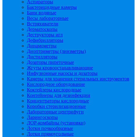
Аспираторы
Бактерицидные камеры
Бани водяные
Весы лабораторные
Встряхиватели
Дерматоскопы
Деструкторы игл
Дефибрилляторы
Динамометры
Диоптриметры (линзметры)
Дистилляторы
Дозаторы пипеточные
Жгуты кровоостанавливающие
Инфузионные насосы и дозаторы
Камеры для хранения стерильных инструментов
Кислородное оборудование
Коктейлеры кислородные
Контейнеры для дезинфекции
Концентраторы кислородные
Коробки стерилизационные
Лабораторные центрифуги
Ларингоскопы
ЛОР-комбайны (установки)
Лотки почкообразные
Лотки прямоугольные