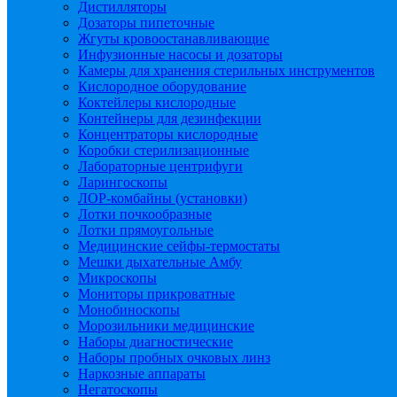
Дистилляторы
Дозаторы пипеточные
Жгуты кровоостанавливающие
Инфузионные насосы и дозаторы
Камеры для хранения стерильных инструментов
Кислородное оборудование
Коктейлеры кислородные
Контейнеры для дезинфекции
Концентраторы кислородные
Коробки стерилизационные
Лабораторные центрифуги
Ларингоскопы
ЛОР-комбайны (установки)
Лотки почкообразные
Лотки прямоугольные
Медицинские сейфы-термостаты
Мешки дыхательные Амбу
Микроскопы
Мониторы прикроватные
Монобиноскопы
Морозильники медицинские
Наборы диагностические
Наборы пробных очковых линз
Наркозные аппараты
Негатоскопы