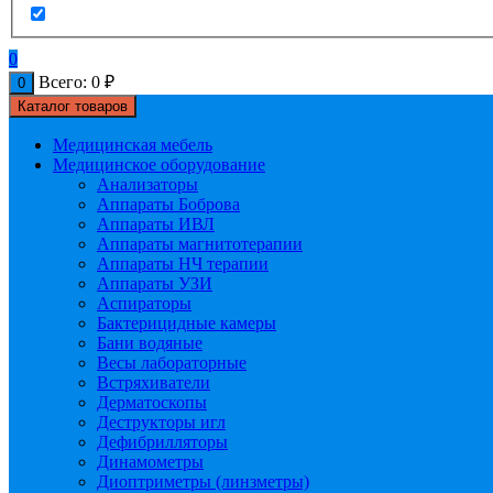
0
Всего:
0
₽
0
Каталог товаров
Медицинская мебель
Медицинское оборудование
Анализаторы
Аппараты Боброва
Аппараты ИВЛ
Аппараты магнитотерапии
Аппараты НЧ терапии
Аппараты УЗИ
Аспираторы
Бактерицидные камеры
Бани водяные
Весы лабораторные
Встряхиватели
Дерматоскопы
Деструкторы игл
Дефибрилляторы
Динамометры
Диоптриметры (линзметры)