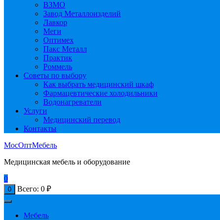
ВЗМО
Завод Металлоизделий
Лавкор
Меги
Оптимех
Пакс Металл
Практик
Роммель
Советы по выбору
Как выбрать медицинский шкаф
Фармацевтические холодильники
Водонагреватели
Услуги
Медицинский перевод
Контакты
МосОптМебель
Медицинская мебель и оборудование
0
Всего:
0
₽
0
Мебель