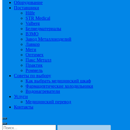
Оборудование
Поставщики
Hilfe
STR Medical
Valberg
Белмедматериалы
ВЗМО
Завод Металлоизделий
Лавкор
Меги
Оптимех
Пакс Металл
Практик
Роммель
Советы по выбору
Как выбрать медицинский шкаф
Фармацевтические холодильники
Водонагреватели
Услуги
Медицинский перевод
Контакты