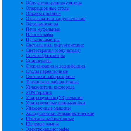
Облучатели-рециркуляторы
Операционные столы
Оправы пробные
Отсасыватели хирургические
Офтальмоскопы
Печи муфельные
Плантографы
Пульсоксиметры
Светильники хирургические
Светотерапия (облучатели)
Спектрофотометры
Спирографы
Стерилизация и дезинфекция
Столы перевязочные
Счетчики лабораторные
Термостаты лабораторные
Увлажнители кислорода
УВЧ терапия
Ультразвуковая (УЗ) терапия
Ультразвуковые ванны/мойки
Упаковочные машины
Холодильники фармацевтические
Штативы лабораторные
Щелевые лампы
Электрокардиографы