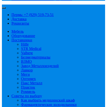
Пермь: +7 (929) 519-73-51
Доставка
Реквизиты
Мебель
Оборудование
Поставщики
Hilfe
STR Medical
Valberg
Белмедматериалы
ВЗМО
Завод Металлоизделий
Лавкор
Меги
Оптимех
Пакс Металл
Практик
Роммель
Советы по выбору
Как выбрать медицинский шкаф
Фармацевтические холодильники