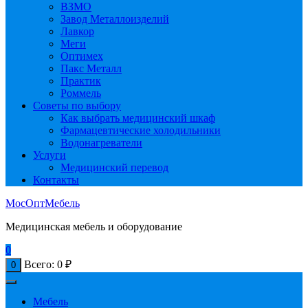
ВЗМО
Завод Металлоизделий
Лавкор
Меги
Оптимех
Пакс Металл
Практик
Роммель
Советы по выбору
Как выбрать медицинский шкаф
Фармацевтические холодильники
Водонагреватели
Услуги
Медицинский перевод
Контакты
МосОптМебель
Медицинская мебель и оборудование
0
Всего:
0
₽
0
Мебель