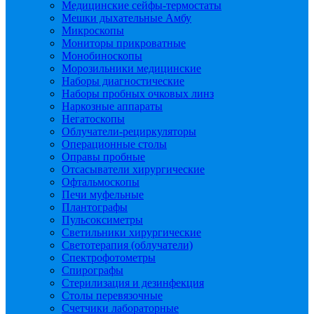
Медицинские сейфы-термостаты
Мешки дыхательные Амбу
Микроскопы
Мониторы прикроватные
Монобиноскопы
Морозильники медицинские
Наборы диагностические
Наборы пробных очковых линз
Наркозные аппараты
Негатоскопы
Облучатели-рециркуляторы
Операционные столы
Оправы пробные
Отсасыватели хирургические
Офтальмоскопы
Печи муфельные
Плантографы
Пульсоксиметры
Светильники хирургические
Светотерапия (облучатели)
Спектрофотометры
Спирографы
Стерилизация и дезинфекция
Столы перевязочные
Счетчики лабораторные