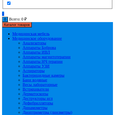
0
Всего:
0
₽
0
Каталог товаров
Медицинская мебель
Медицинское оборудование
Анализаторы
Аппараты Боброва
Аппараты ИВЛ
Аппараты магнитотерапии
Аппараты НЧ терапии
Аппараты УЗИ
Аспираторы
Бактерицидные камеры
Бани водяные
Весы лабораторные
Встряхиватели
Дерматоскопы
Деструкторы игл
Дефибрилляторы
Динамометры
Диоптриметры (линзметры)