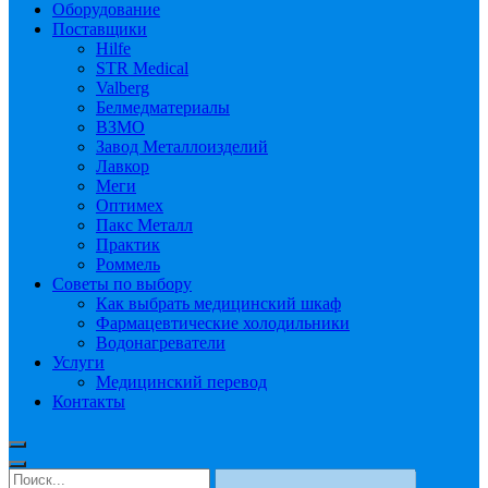
Оборудование
Поставщики
Hilfe
STR Medical
Valberg
Белмедматериалы
ВЗМО
Завод Металлоизделий
Лавкор
Меги
Оптимех
Пакс Металл
Практик
Роммель
Советы по выбору
Как выбрать медицинский шкаф
Фармацевтические холодильники
Водонагреватели
Услуги
Медицинский перевод
Контакты