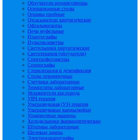
Облучатели-рециркуляторы
Операционные столы
Оправы пробные
Отсасыватели хирургические
Офтальмоскопы
Печи муфельные
Плантографы
Пульсоксиметры
Светильники хирургические
Светотерапия (облучатели)
Спектрофотометры
Спирографы
Стерилизация и дезинфекция
Столы перевязочные
Счетчики лабораторные
Термостаты лабораторные
Увлажнители кислорода
УВЧ терапия
Ультразвуковая (УЗ) терапия
Ультразвуковые ванны/мойки
Упаковочные машины
Холодильники фармацевтические
Штативы лабораторные
Щелевые лампы
Электрокардиографы