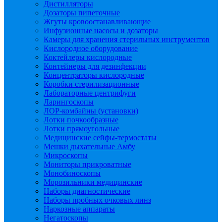
Дистилляторы
Дозаторы пипеточные
Жгуты кровоостанавливающие
Инфузионные насосы и дозаторы
Камеры для хранения стерильных инструментов
Кислородное оборудование
Коктейлеры кислородные
Контейнеры для дезинфекции
Концентраторы кислородные
Коробки стерилизационные
Лабораторные центрифуги
Ларингоскопы
ЛОР-комбайны (установки)
Лотки почкообразные
Лотки прямоугольные
Медицинские сейфы-термостаты
Мешки дыхательные Амбу
Микроскопы
Мониторы прикроватные
Монобиноскопы
Морозильники медицинские
Наборы диагностические
Наборы пробных очковых линз
Наркозные аппараты
Негатоскопы