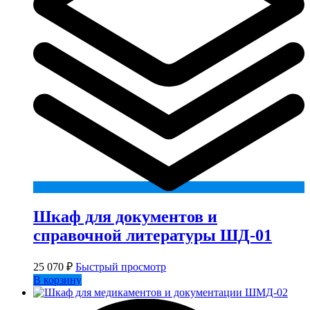
Шкаф для документов и
справочной литературы ШД-01
25 070
₽
Быстрый просмотр
В корзину