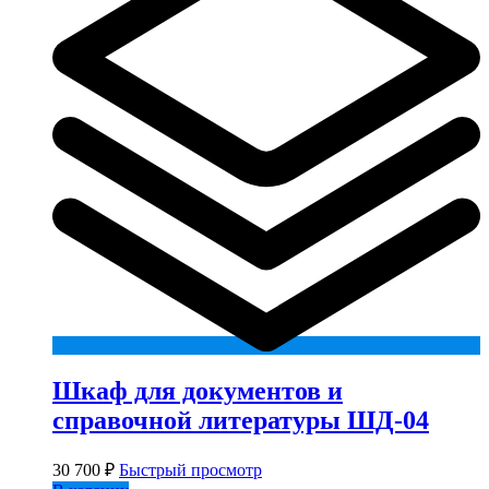
Шкаф для документов и
справочной литературы ШД-04
30 700
₽
Быстрый просмотр