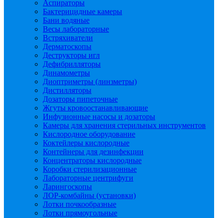
Аспираторы
Бактерицидные камеры
Бани водяные
Весы лабораторные
Встряхиватели
Дерматоскопы
Деструкторы игл
Дефибрилляторы
Динамометры
Диоптриметры (линзметры)
Дистилляторы
Дозаторы пипеточные
Жгуты кровоостанавливающие
Инфузионные насосы и дозаторы
Камеры для хранения стерильных инструментов
Кислородное оборудование
Коктейлеры кислородные
Контейнеры для дезинфекции
Концентраторы кислородные
Коробки стерилизационные
Лабораторные центрифуги
Ларингоскопы
ЛОР-комбайны (установки)
Лотки почкообразные
Лотки прямоугольные