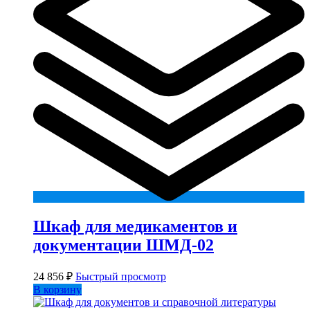
Шкаф для медикаментов и
документации ШМД-02
24 856
₽
Быстрый просмотр
В корзину