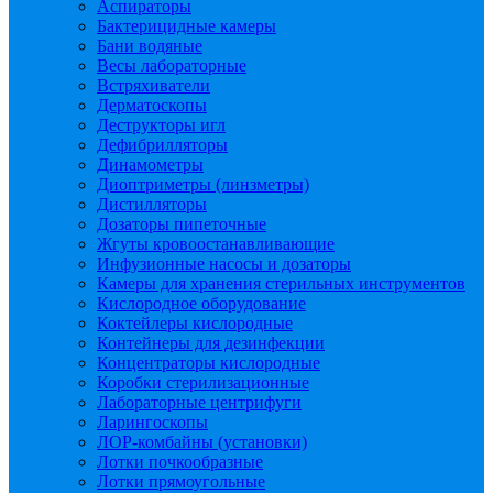
Аспираторы
Бактерицидные камеры
Бани водяные
Весы лабораторные
Встряхиватели
Дерматоскопы
Деструкторы игл
Дефибрилляторы
Динамометры
Диоптриметры (линзметры)
Дистилляторы
Дозаторы пипеточные
Жгуты кровоостанавливающие
Инфузионные насосы и дозаторы
Камеры для хранения стерильных инструментов
Кислородное оборудование
Коктейлеры кислородные
Контейнеры для дезинфекции
Концентраторы кислородные
Коробки стерилизационные
Лабораторные центрифуги
Ларингоскопы
ЛОР-комбайны (установки)
Лотки почкообразные
Лотки прямоугольные