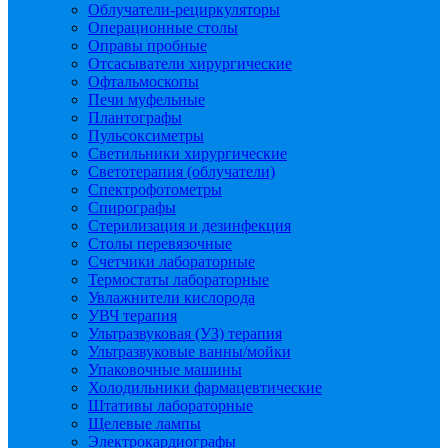
Облучатели-рециркуляторы
Операционные столы
Оправы пробные
Отсасыватели хирургические
Офтальмоскопы
Печи муфельные
Плантографы
Пульсоксиметры
Светильники хирургические
Светотерапия (облучатели)
Спектрофотометры
Спирографы
Стерилизация и дезинфекция
Столы перевязочные
Счетчики лабораторные
Термостаты лабораторные
Увлажнители кислорода
УВЧ терапия
Ультразвуковая (УЗ) терапия
Ультразвуковые ванны/мойки
Упаковочные машины
Холодильники фармацевтические
Штативы лабораторные
Щелевые лампы
Электрокардиографы