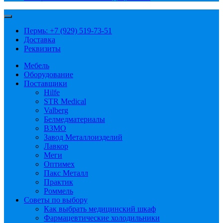
Пермь: +7 (929) 519-73-51
Доставка
Реквизиты
Мебель
Оборудование
Поставщики
Hilfe
STR Medical
Valberg
Белмедматериалы
ВЗМО
Завод Металлоизделий
Лавкор
Меги
Оптимех
Пакс Металл
Практик
Роммель
Советы по выбору
Как выбрать медицинский шкаф
Фармацевтические холодильники