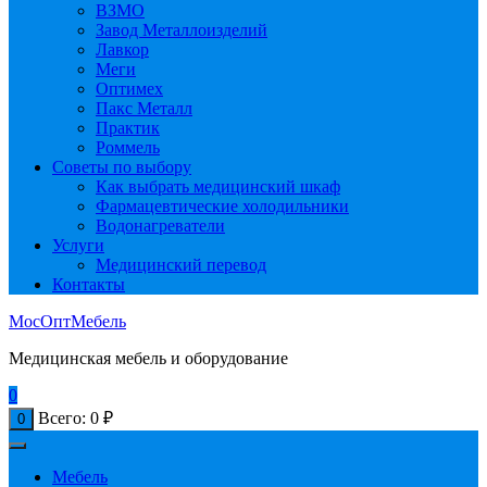
ВЗМО
Завод Металлоизделий
Лавкор
Меги
Оптимех
Пакс Металл
Практик
Роммель
Советы по выбору
Как выбрать медицинский шкаф
Фармацевтические холодильники
Водонагреватели
Услуги
Медицинский перевод
Контакты
МосОптМебель
Медицинская мебель и оборудование
0
Всего:
0
₽
0
Мебель