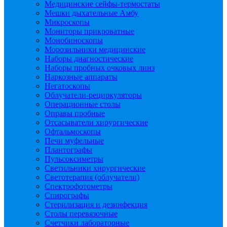
Медицинские сейфы-термостаты
Мешки дыхательные Амбу
Микроскопы
Мониторы прикроватные
Монобиноскопы
Морозильники медицинские
Наборы диагностические
Наборы пробных очковых линз
Наркозные аппараты
Негатоскопы
Облучатели-рециркуляторы
Операционные столы
Оправы пробные
Отсасыватели хирургические
Офтальмоскопы
Печи муфельные
Плантографы
Пульсоксиметры
Светильники хирургические
Светотерапия (облучатели)
Спектрофотометры
Спирографы
Стерилизация и дезинфекция
Столы перевязочные
Счетчики лабораторные