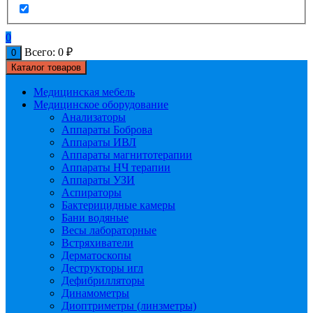
0
Всего:
0
₽
0
Каталог товаров
Медицинская мебель
Медицинское оборудование
Анализаторы
Аппараты Боброва
Аппараты ИВЛ
Аппараты магнитотерапии
Аппараты НЧ терапии
Аппараты УЗИ
Аспираторы
Бактерицидные камеры
Бани водяные
Весы лабораторные
Встряхиватели
Дерматоскопы
Деструкторы игл
Дефибрилляторы
Динамометры
Диоптриметры (линзметры)