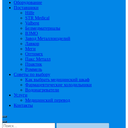
Оборудование
Поставщики
Hilfe
STR Medical
Valberg
Белмедматериалы
ВЗМО
Завод Металлоизделий
Лавкор
Меги
Оптимех
Пакс Металл
Практик
Роммель
Советы по выбору
Как выбрать медицинский шкаф
Фармацевтические холодильники
Водонагреватели
Услуги
Медицинский перевод
Контакты