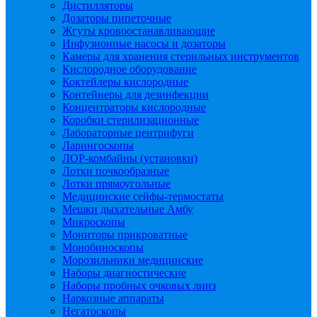
Дистилляторы
Дозаторы пипеточные
Жгуты кровоостанавливающие
Инфузионные насосы и дозаторы
Камеры для хранения стерильных инструментов
Кислородное оборудование
Коктейлеры кислородные
Контейнеры для дезинфекции
Концентраторы кислородные
Коробки стерилизационные
Лабораторные центрифуги
Ларингоскопы
ЛОР-комбайны (установки)
Лотки почкообразные
Лотки прямоугольные
Медицинские сейфы-термостаты
Мешки дыхательные Амбу
Микроскопы
Мониторы прикроватные
Монобиноскопы
Морозильники медицинские
Наборы диагностические
Наборы пробных очковых линз
Наркозные аппараты
Негатоскопы