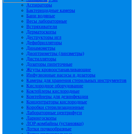
Аспираторы
Бактерицидные камеры
Бани водяные
Весы лабораторные
Встряхиватели
Дерматоскопы
Деструкторы игл
Дефибрилляторы
Динамометры
Диоптриметры (линзметры)
Дистилляторы
Дозаторы пипеточные
Жгуты кровоостанавливающие
Инфузионные насосы и дозаторы
Камеры для хранения стерильных инструментов
Кислородное оборудование
Коктейлеры кислородные
Контейнеры для дезинфекции
Концентраторы кислородные
Коробки стерилизационные
Лабораторные центрифуги
Ларингоскопы
ЛОР-комбайны (установки)
Лотки почкообразные