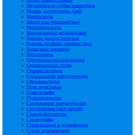
Лотки прямоугольные
Медицинские сейфы-термостаты
Мешки дыхательные Амбу
Микроскопы
Мониторы прикроватные
Монобиноскопы
Морозильники медицинские
Наборы диагностические
Наборы пробных очковых линз
Наркозные аппараты
Негатоскопы
Облучатели-рециркуляторы
Операционные столы
Оправы пробные
Отсасыватели хирургические
Офтальмоскопы
Печи муфельные
Плантографы
Пульсоксиметры
Светильники хирургические
Светотерапия (облучатели)
Спектрофотометры
Спирографы
Стерилизация и дезинфекция
Столы перевязочные