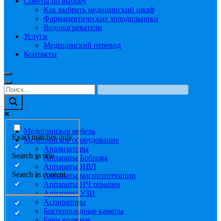
Советы по выбору
Как выбрать медицинский шкаф
Фармацевтические холодильники
Водонагреватели
Услуги
Медицинский перевод
Контакты
Медицинская мебель
Exact matches only
Медицинское оборудование
Анализаторы
Search in title
Аппараты Боброва
Аппараты ИВЛ
Search in content
Аппараты магнитотерапии
Аппараты НЧ терапии
Аппараты УЗИ
Аспираторы
Бактерицидные камеры
Бани водяные