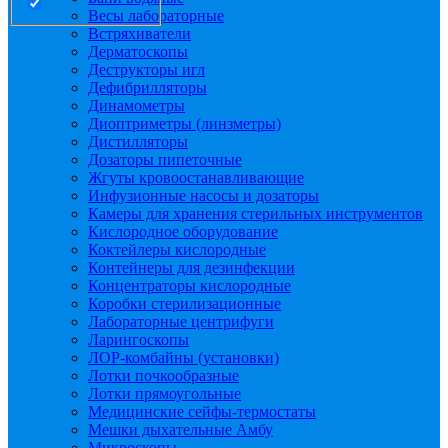
Весы лабораторные
Встряхиватели
Дерматоскопы
Деструкторы игл
Дефибрилляторы
Динамометры
Диоптриметры (линзметры)
Дистилляторы
Дозаторы пипеточные
Жгуты кровоостанавливающие
Инфузионные насосы и дозаторы
Камеры для хранения стерильных инструментов
Кислородное оборудование
Коктейлеры кислородные
Контейнеры для дезинфекции
Концентраторы кислородные
Коробки стерилизационные
Лабораторные центрифуги
Ларингоскопы
ЛОР-комбайны (установки)
Лотки почкообразные
Лотки прямоугольные
Медицинские сейфы-термостаты
Мешки дыхательные Амбу
Микроскопы