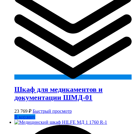
Шкаф для медикаментов и
документации ШМД-01
23 769
₽
Быстрый просмотр
В корзину