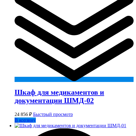
Шкаф для медикаментов и
документации ШМД-02
24 856
₽
Быстрый просмотр
В корзину