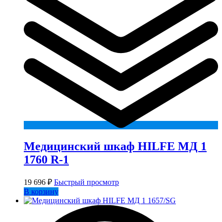
Медицинский шкаф HILFE МД 1
1760 R-1
19 696
₽
Быстрый просмотр
В корзину