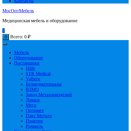
Контакты
МосОптМебель
Медицинская мебель и оборудование
0
Всего:
0
₽
0
Мебель
Оборудование
Поставщики
Hilfe
STR Medical
Valberg
Белмедматериалы
ВЗМО
Завод Металлоизделий
Лавкор
Меги
Оптимех
Пакс Металл
Практик
Роммель