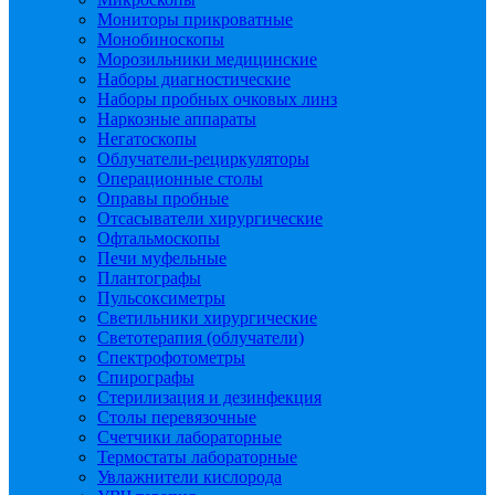
Мониторы прикроватные
Монобиноскопы
Морозильники медицинские
Наборы диагностические
Наборы пробных очковых линз
Наркозные аппараты
Негатоскопы
Облучатели-рециркуляторы
Операционные столы
Оправы пробные
Отсасыватели хирургические
Офтальмоскопы
Печи муфельные
Плантографы
Пульсоксиметры
Светильники хирургические
Светотерапия (облучатели)
Спектрофотометры
Спирографы
Стерилизация и дезинфекция
Столы перевязочные
Счетчики лабораторные
Термостаты лабораторные
Увлажнители кислорода