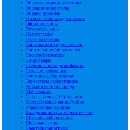
Облучатели-рециркуляторы
Операционные столы
Оправы пробные
Отсасыватели хирургические
Офтальмоскопы
Печи муфельные
Плантографы
Пульсоксиметры
Светильники хирургические
Светотерапия (облучатели)
Спектрофотометры
Спирографы
Стерилизация и дезинфекция
Столы перевязочные
Счетчики лабораторные
Термостаты лабораторные
Увлажнители кислорода
УВЧ терапия
Ультразвуковая (УЗ) терапия
Ультразвуковые ванны/мойки
Упаковочные машины
Холодильники фармацевтические
Штативы лабораторные
Щелевые лампы
Электрокардиографы