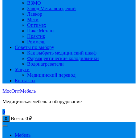
ВЗМО
Завод Металлоизделий
Лавкор
Меги
Оптимех
Пакс Металл
Практик
Роммель
Советы по выбору
Как выбрать медицинский шкаф
Фармацевтические холодильники
Водонагреватели
Услуги
Медицинский перевод
Контакты
МосОптМебель
Медицинская мебель и оборудование
0
Всего:
0
₽
0
Мебель