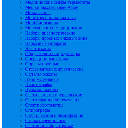
Медицинские сейфы-термостаты
Мешки дыхательные Амбу
Микроскопы
Мониторы прикроватные
Монобиноскопы
Морозильники медицинские
Наборы диагностические
Наборы пробных очковых линз
Наркозные аппараты
Негатоскопы
Облучатели-рециркуляторы
Операционные столы
Оправы пробные
Отсасыватели хирургические
Офтальмоскопы
Печи муфельные
Плантографы
Пульсоксиметры
Светильники хирургические
Светотерапия (облучатели)
Спектрофотометры
Спирографы
Стерилизация и дезинфекция
Столы перевязочные
Счетчики лабораторные