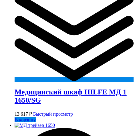
Медицинский шкаф HILFE МД 1
1650/SG
13 617
₽
Быстрый просмотр
В корзину