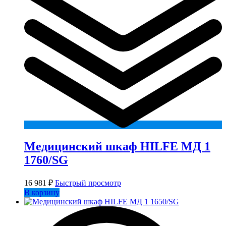
Медицинский шкаф HILFE МД 1
1760/SG
16 981
₽
Быстрый просмотр
В корзину