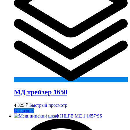
МД трейзер 1650
4 325
₽
Быстрый просмотр
В корзину