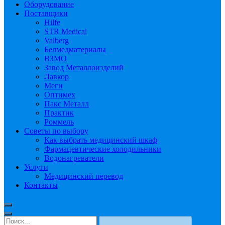
Оборудование
Поставщики
Hilfe
STR Medical
Valberg
Белмедматериалы
ВЗМО
Завод Металлоизделий
Лавкор
Меги
Оптимех
Пакс Металл
Практик
Роммель
Советы по выбору
Как выбрать медицинский шкаф
Фармацевтические холодильники
Водонагреватели
Услуги
Медицинский перевод
Контакты