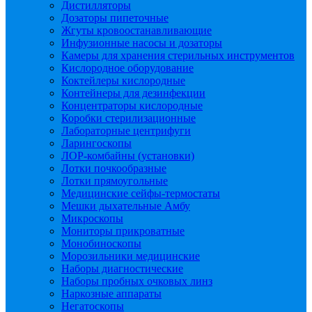
Дистилляторы
Дозаторы пипеточные
Жгуты кровоостанавливающие
Инфузионные насосы и дозаторы
Камеры для хранения стерильных инструментов
Кислородное оборудование
Коктейлеры кислородные
Контейнеры для дезинфекции
Концентраторы кислородные
Коробки стерилизационные
Лабораторные центрифуги
Ларингоскопы
ЛОР-комбайны (установки)
Лотки почкообразные
Лотки прямоугольные
Медицинские сейфы-термостаты
Мешки дыхательные Амбу
Микроскопы
Мониторы прикроватные
Монобиноскопы
Морозильники медицинские
Наборы диагностические
Наборы пробных очковых линз
Наркозные аппараты
Негатоскопы