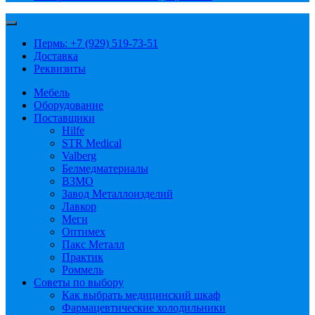
Пермь: +7 (929) 519-73-51
Доставка
Реквизиты
Мебель
Оборудование
Поставщики
Hilfe
STR Medical
Valberg
Белмедматериалы
ВЗМО
Завод Металлоизделий
Лавкор
Меги
Оптимех
Пакс Металл
Практик
Роммель
Советы по выбору
Как выбрать медицинский шкаф
Фармацевтические холодильники