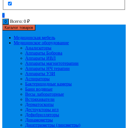
0
Всего:
0
₽
0
Каталог товаров
Медицинская мебель
Медицинское оборудование
Анализаторы
Аппараты Боброва
Аппараты ИВЛ
Аппараты магнитотерапии
Аппараты НЧ терапии
Аппараты УЗИ
Аспираторы
Бактерицидные камеры
Бани водяные
Весы лабораторные
Встряхиватели
Дерматоскопы
Деструкторы игл
Дефибрилляторы
Динамометры
Диоптриметры (линзметры)