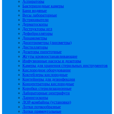
Аспираторы
Бактерицидные камеры
Бани водяные
Весы лабораторные
Встряхиватели
Дерматоскопы
Деструкторы игл
Дефибрилляторы
Динамометры
Диоптриметры (линзметры)
Дистилляторы
Дозаторы пипеточные
Жгуты кровоостанавливающие
Инфузионные насосы и дозаторы
Камеры для хранения стерильных инструментов
Кислородное оборудование
Коктейлеры кислородные
Контейнеры для дезинфекции
Концентраторы кислородные
Коробки стерилизационные
Лабораторные центрифуги
Ларингоскопы
ЛОР-комбайны (установки)
Лотки почкообразные
Лотки прямоугольные