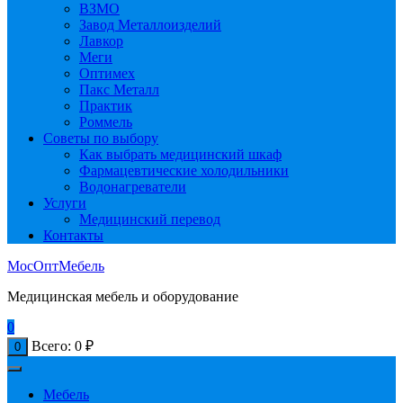
ВЗМО
Завод Металлоизделий
Лавкор
Меги
Оптимех
Пакс Металл
Практик
Роммель
Советы по выбору
Как выбрать медицинский шкаф
Фармацевтические холодильники
Водонагреватели
Услуги
Медицинский перевод
Контакты
МосОптМебель
Медицинская мебель и оборудование
0
Всего:
0
₽
0
Мебель