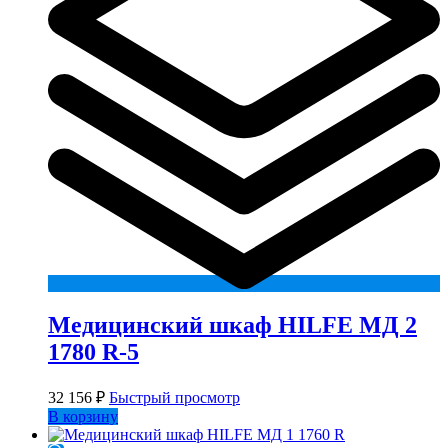
Медицинский шкаф HILFE МД 2
1780 R-5
32 156
₽
Быстрый просмотр
В корзину