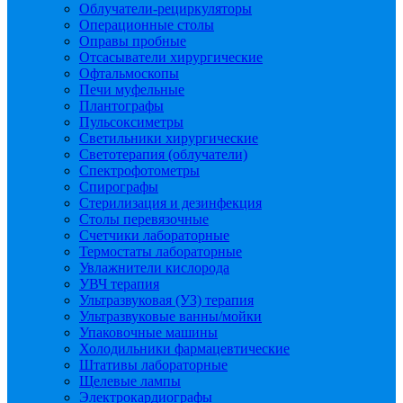
Облучатели-рециркуляторы
Операционные столы
Оправы пробные
Отсасыватели хирургические
Офтальмоскопы
Печи муфельные
Плантографы
Пульсоксиметры
Светильники хирургические
Светотерапия (облучатели)
Спектрофотометры
Спирографы
Стерилизация и дезинфекция
Столы перевязочные
Счетчики лабораторные
Термостаты лабораторные
Увлажнители кислорода
УВЧ терапия
Ультразвуковая (УЗ) терапия
Ультразвуковые ванны/мойки
Упаковочные машины
Холодильники фармацевтические
Штативы лабораторные
Щелевые лампы
Электрокардиографы