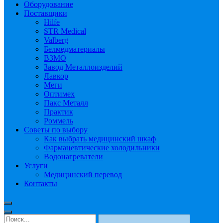
Оборудование
Поставщики
Hilfe
STR Medical
Valberg
Белмедматериалы
ВЗМО
Завод Металлоизделий
Лавкор
Меги
Оптимех
Пакс Металл
Практик
Роммель
Советы по выбору
Как выбрать медицинский шкаф
Фармацевтические холодильники
Водонагреватели
Услуги
Медицинский перевод
Контакты