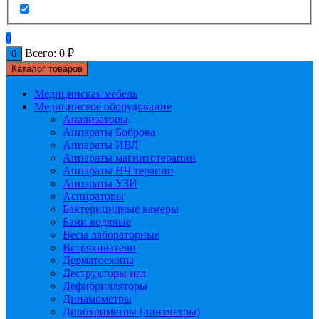
0
Всего:
0
₽
0
Каталог товаров
Медицинская мебель
Медицинское оборудование
Анализаторы
Аппараты Боброва
Аппараты ИВЛ
Аппараты магнитотерапии
Аппараты НЧ терапии
Аппараты УЗИ
Аспираторы
Бактерицидные камеры
Бани водяные
Весы лабораторные
Встряхиватели
Дерматоскопы
Деструкторы игл
Дефибрилляторы
Динамометры
Диоптриметры (линзметры)