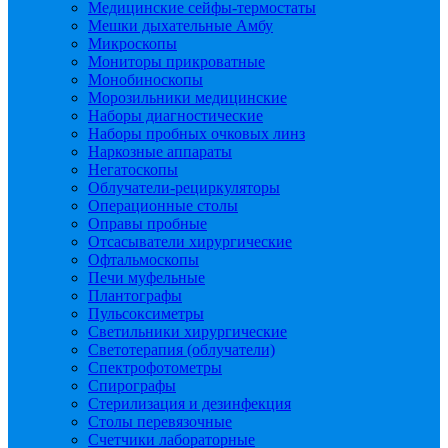
Медицинские сейфы-термостаты
Мешки дыхательные Амбу
Микроскопы
Мониторы прикроватные
Монобиноскопы
Морозильники медицинские
Наборы диагностические
Наборы пробных очковых линз
Наркозные аппараты
Негатоскопы
Облучатели-рециркуляторы
Операционные столы
Оправы пробные
Отсасыватели хирургические
Офтальмоскопы
Печи муфельные
Плантографы
Пульсоксиметры
Светильники хирургические
Светотерапия (облучатели)
Спектрофотометры
Спирографы
Стерилизация и дезинфекция
Столы перевязочные
Счетчики лабораторные