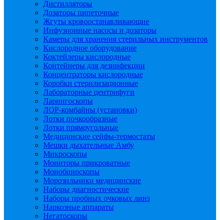
Дистилляторы
Дозаторы пипеточные
Жгуты кровоостанавливающие
Инфузионные насосы и дозаторы
Камеры для хранения стерильных инструментов
Кислородное оборудование
Коктейлеры кислородные
Контейнеры для дезинфекции
Концентраторы кислородные
Коробки стерилизационные
Лабораторные центрифуги
Ларингоскопы
ЛОР-комбайны (установки)
Лотки почкообразные
Лотки прямоугольные
Медицинские сейфы-термостаты
Мешки дыхательные Амбу
Микроскопы
Мониторы прикроватные
Монобиноскопы
Морозильники медицинские
Наборы диагностические
Наборы пробных очковых линз
Наркозные аппараты
Негатоскопы