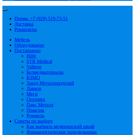
Пермь: +7 (929) 519-73-51
Доставка
Реквизиты
Мебель
Оборудование
Поставщики
Hilfe
STR Medical
Valberg
Белмедматериалы
ВЗМО
Завод Металлоизделий
Лавкор
Меги
Оптимех
Пакс Металл
Практик
Роммель
Советы по выбору
Как выбрать медицинский шкаф
Фармацевтические холодильники