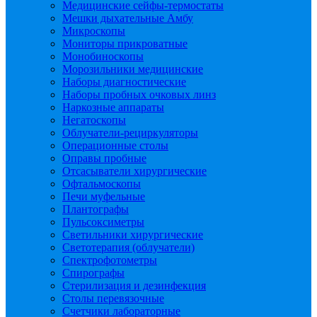
Медицинские сейфы-термостаты
Мешки дыхательные Амбу
Микроскопы
Мониторы прикроватные
Монобиноскопы
Морозильники медицинские
Наборы диагностические
Наборы пробных очковых линз
Наркозные аппараты
Негатоскопы
Облучатели-рециркуляторы
Операционные столы
Оправы пробные
Отсасыватели хирургические
Офтальмоскопы
Печи муфельные
Плантографы
Пульсоксиметры
Светильники хирургические
Светотерапия (облучатели)
Спектрофотометры
Спирографы
Стерилизация и дезинфекция
Столы перевязочные
Счетчики лабораторные