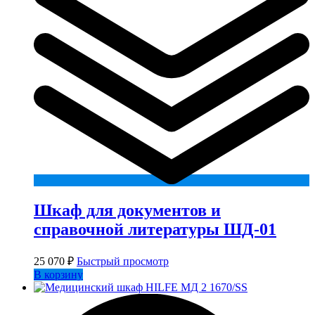
Шкаф для документов и
справочной литературы ШД-01
25 070
₽
Быстрый просмотр
В корзину