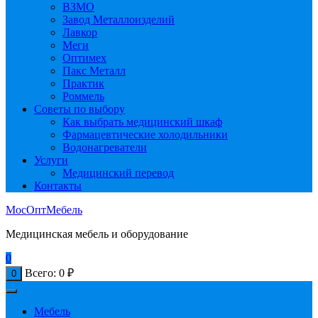
ВЗМО
Завод Металлоизделий
Лавкор
Меги
Оптимех
Пакс Металл
Практик
Роммель
Советы по выбору
Как выбрать медицинский шкаф
Фармацевтические холодильники
Водонагреватели
Услуги
Медицинский перевод
Контакты
МосОптМебель
Медицинская мебель и оборудование
0
Всего:
0
₽
0
Мебель