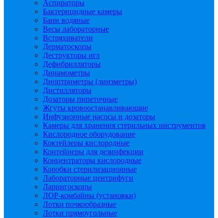
Аспираторы
Бактерицидные камеры
Бани водяные
Весы лабораторные
Встряхиватели
Дерматоскопы
Деструкторы игл
Дефибрилляторы
Динамометры
Диоптриметры (линзметры)
Дистилляторы
Дозаторы пипеточные
Жгуты кровоостанавливающие
Инфузионные насосы и дозаторы
Камеры для хранения стерильных инструментов
Кислородное оборудование
Коктейлеры кислородные
Контейнеры для дезинфекции
Концентраторы кислородные
Коробки стерилизационные
Лабораторные центрифуги
Ларингоскопы
ЛОР-комбайны (установки)
Лотки почкообразные
Лотки прямоугольные