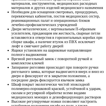
материалов, инструментов, медицинских расходных
материалов и других изделий медицинского назначения
Необходим для оснащения смотровых, процедурных,
перевязочных кабинетов, постов медицинских сестер,
реанимационных палат и операционных блоков
лечебно-профилактических учреждений
Двери металлические, с вертикальным П-образным
усилителем, придающим им жесткость, сварные петли
вставляются в отверстия в горизонтальных коробах при
сборке шкафа, а наличие втулок из ПВХ исключает
люфт и смягчают работу дверей
Ящики установлен на шариковые направляющие
полного выдвижения
Врезной ригельный замок с поворотной ручкой и
комплектом ключей
Запирание ригелями происходит при повороте ручки
ригельного замка, которые выдвигаются вверх и вниз из
двери и фиксируют ее в закрытом положении, а
посредине дверь фиксируется язычком замка
Шкаф покрыт экологически чистой эпоксидной
полимерно-порошковой краской, устойчивой к ударам,
сколам и регулярной обработке всеми видами
медицинских моющих и дезинфицирующих растворов
Высокие регулируемые ножки позволяют настроить
устойчивое положение шкафа на полу, а также