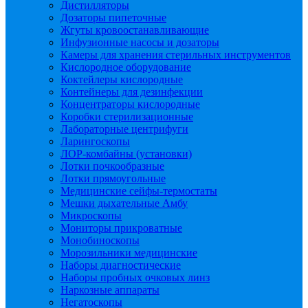
Дистилляторы
Дозаторы пипеточные
Жгуты кровоостанавливающие
Инфузионные насосы и дозаторы
Камеры для хранения стерильных инструментов
Кислородное оборудование
Коктейлеры кислородные
Контейнеры для дезинфекции
Концентраторы кислородные
Коробки стерилизационные
Лабораторные центрифуги
Ларингоскопы
ЛОР-комбайны (установки)
Лотки почкообразные
Лотки прямоугольные
Медицинские сейфы-термостаты
Мешки дыхательные Амбу
Микроскопы
Мониторы прикроватные
Монобиноскопы
Морозильники медицинские
Наборы диагностические
Наборы пробных очковых линз
Наркозные аппараты
Негатоскопы