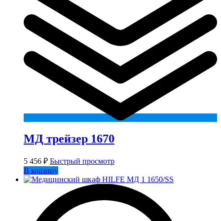
МД трейзер 1670
5 456
₽
Быстрый просмотр
В корзину