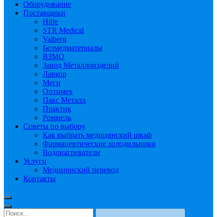
Оборудование
Поставщики
Hilfe
STR Medical
Valberg
Белмедматериалы
ВЗМО
Завод Металлоизделий
Лавкор
Меги
Оптимех
Пакс Металл
Практик
Роммель
Советы по выбору
Как выбрать медицинский шкаф
Фармацевтические холодильники
Водонагреватели
Услуги
Медицинский перевод
Контакты