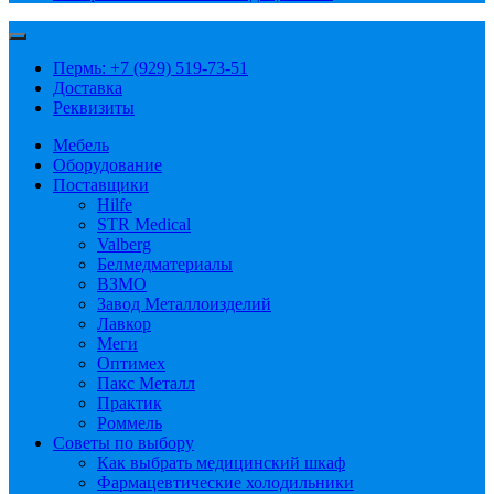
Пермь: +7 (929) 519-73-51
Доставка
Реквизиты
Мебель
Оборудование
Поставщики
Hilfe
STR Medical
Valberg
Белмедматериалы
ВЗМО
Завод Металлоизделий
Лавкор
Меги
Оптимех
Пакс Металл
Практик
Роммель
Советы по выбору
Как выбрать медицинский шкаф
Фармацевтические холодильники