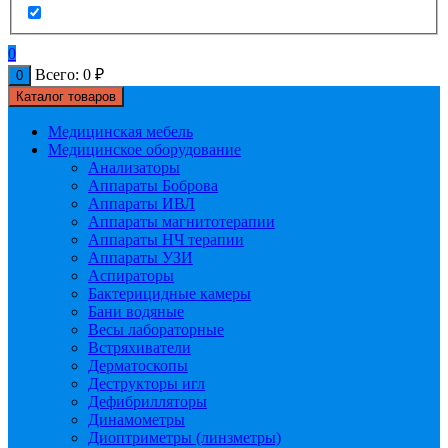
0
Всего:
0
₽
0
Каталог товаров
Медицинская мебель
Медицинское оборудование
Анализаторы
Аппараты Боброва
Аппараты ИВЛ
Аппараты магнитотерапии
Аппараты НЧ терапии
Аппараты УЗИ
Аспираторы
Бактерицидные камеры
Бани водяные
Весы лабораторные
Встряхиватели
Дерматоскопы
Деструкторы игл
Дефибрилляторы
Динамометры
Диоптриметры (линзметры)