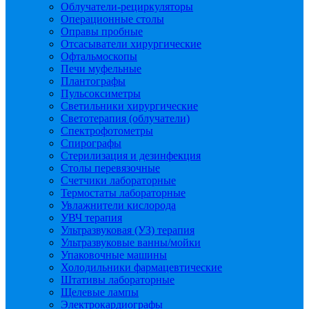
Облучатели-рециркуляторы
Операционные столы
Оправы пробные
Отсасыватели хирургические
Офтальмоскопы
Печи муфельные
Плантографы
Пульсоксиметры
Светильники хирургические
Светотерапия (облучатели)
Спектрофотометры
Спирографы
Стерилизация и дезинфекция
Столы перевязочные
Счетчики лабораторные
Термостаты лабораторные
Увлажнители кислорода
УВЧ терапия
Ультразвуковая (УЗ) терапия
Ультразвуковые ванны/мойки
Упаковочные машины
Холодильники фармацевтические
Штативы лабораторные
Щелевые лампы
Электрокардиографы