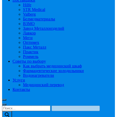
Поставщики
Hilfe
STR Medical
Valberg
Белмедматериалы
ВЗМО
Завод Металлоизделий
Лавкор
Меги
Оптимех
Пакс Металл
Практик
Роммель
Советы по выбору
Как выбрать медицинский шкаф
Фармацевтические холодильники
Водонагреватели
Услуги
Медицинский перевод
Контакты