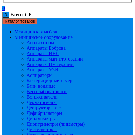
0
Всего:
0
₽
0
Каталог товаров
Медицинская мебель
Медицинское оборудование
Анализаторы
Аппараты Боброва
Аппараты ИВЛ
Аппараты магнитотерапии
Аппараты НЧ терапии
Аппараты УЗИ
Аспираторы
Бактерицидные камеры
Бани водяные
Весы лабораторные
Встряхиватели
Дерматоскопы
Деструкторы игл
Дефибрилляторы
Динамометры
Диоптриметры (линзметры)
Дистилляторы
Дозаторы пипеточные