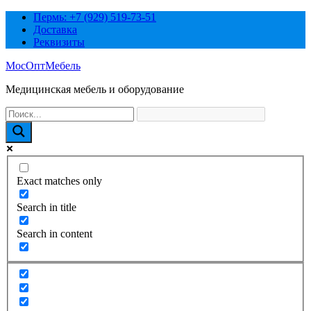
Перейти
Пермь: +7 (929) 519-73-51
к
Доставка
содержимому
Реквизиты
МосОптМебель
Медицинская мебель и оборудование
Exact matches only
Search in title
Search in content