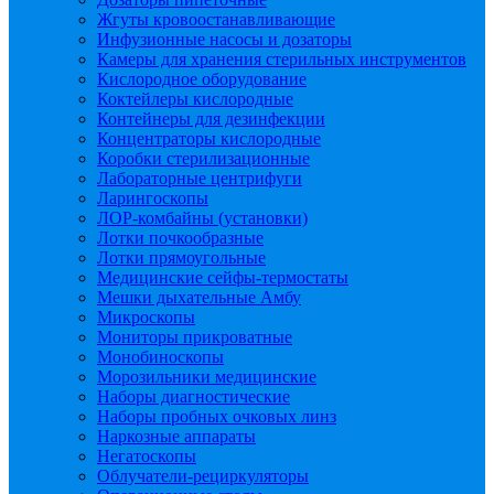
Жгуты кровоостанавливающие
Инфузионные насосы и дозаторы
Камеры для хранения стерильных инструментов
Кислородное оборудование
Коктейлеры кислородные
Контейнеры для дезинфекции
Концентраторы кислородные
Коробки стерилизационные
Лабораторные центрифуги
Ларингоскопы
ЛОР-комбайны (установки)
Лотки почкообразные
Лотки прямоугольные
Медицинские сейфы-термостаты
Мешки дыхательные Амбу
Микроскопы
Мониторы прикроватные
Монобиноскопы
Морозильники медицинские
Наборы диагностические
Наборы пробных очковых линз
Наркозные аппараты
Негатоскопы
Облучатели-рециркуляторы