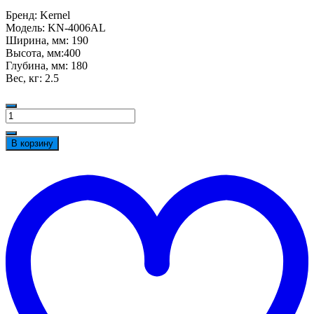
Бренд: Kernel
Модель: KN-4006AL
Ширина, мм: 190
Высота, мм:400
Глубина, мм: 180
Вес, кг: 2.5
Количество
товара
Облучатель
В корзину
ультрафиолетовый
Д
Kernel
в
KN-
с
4006AL
ж