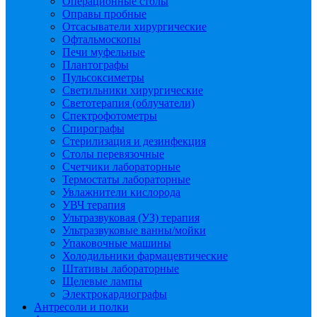
Операционные столы
Оправы пробные
Отсасыватели хирургические
Офтальмоскопы
Печи муфельные
Плантографы
Пульсоксиметры
Светильники хирургические
Светотерапия (облучатели)
Спектрофотометры
Спирографы
Стерилизация и дезинфекция
Столы перевязочные
Счетчики лабораторные
Термостаты лабораторные
Увлажнители кислорода
УВЧ терапия
Ультразвуковая (УЗ) терапия
Ультразвуковые ванны/мойки
Упаковочные машины
Холодильники фармацевтические
Штативы лабораторные
Щелевые лампы
Электрокардиографы
Антресоли и полки