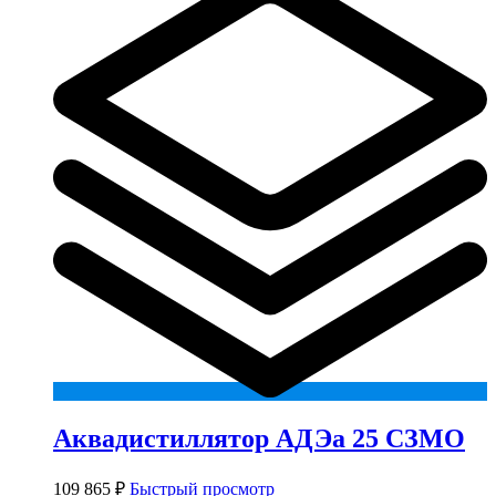
Аквадистиллятор АДЭа 25 СЗМО
109 865
₽
Быстрый просмотр