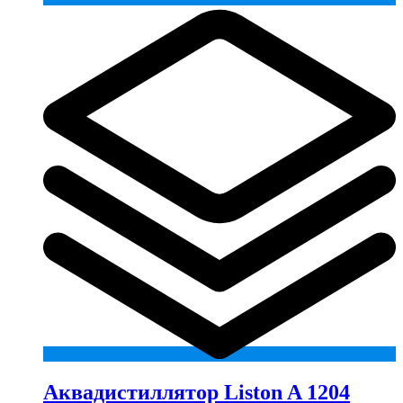
Аквадистиллятор Liston A 1204