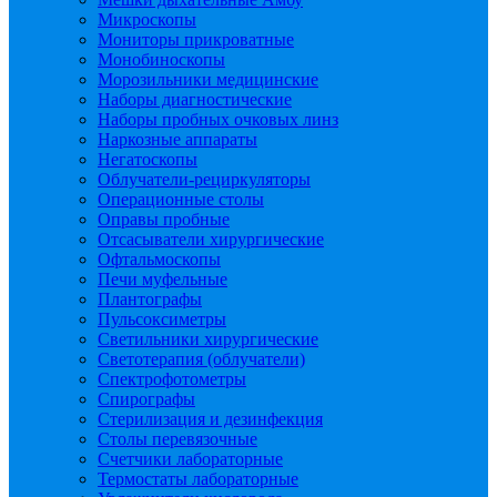
Микроскопы
Мониторы прикроватные
Монобиноскопы
Морозильники медицинские
Наборы диагностические
Наборы пробных очковых линз
Наркозные аппараты
Негатоскопы
Облучатели-рециркуляторы
Операционные столы
Оправы пробные
Отсасыватели хирургические
Офтальмоскопы
Печи муфельные
Плантографы
Пульсоксиметры
Светильники хирургические
Светотерапия (облучатели)
Спектрофотометры
Спирографы
Стерилизация и дезинфекция
Столы перевязочные
Счетчики лабораторные
Термостаты лабораторные