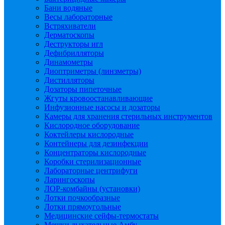
Бани водяные
Весы лабораторные
Встряхиватели
Дерматоскопы
Деструкторы игл
Дефибрилляторы
Динамометры
Диоптриметры (линзметры)
Дистилляторы
Дозаторы пипеточные
Жгуты кровоостанавливающие
Инфузионные насосы и дозаторы
Камеры для хранения стерильных инструментов
Кислородное оборудование
Коктейлеры кислородные
Контейнеры для дезинфекции
Концентраторы кислородные
Коробки стерилизационные
Лабораторные центрифуги
Ларингоскопы
ЛОР-комбайны (установки)
Лотки почкообразные
Лотки прямоугольные
Медицинские сейфы-термостаты
Мешки дыхательные Амбу