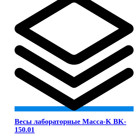
Весы лабораторные Macca-K BK-
150.01