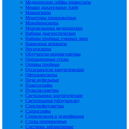
Медицинские сейфы-термостаты
Мешки дыхательные Амбу
Микроскопы
Мониторы прикроватные
Монобиноскопы
Морозильники медицинские
Наборы диагностические
Наборы пробных очковых линз
Наркозные аппараты
Негатоскопы
Облучатели-рециркуляторы
Операционные столы
Оправы пробные
Отсасыватели хирургические
Офтальмоскопы
Печи муфельные
Плантографы
Пульсоксиметры
Светильники хирургические
Светотерапия (облучатели)
Спектрофотометры
Спирографы
Стерилизация и дезинфекция
Столы перевязочные
Счетчики лабораторные