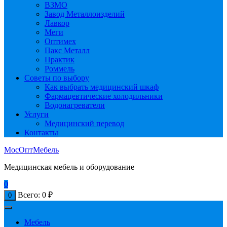
ВЗМО
Завод Металлоизделий
Лавкор
Меги
Оптимех
Пакс Металл
Практик
Роммель
Советы по выбору
Как выбрать медицинский шкаф
Фармацевтические холодильники
Водонагреватели
Услуги
Медицинский перевод
Контакты
МосОптМебель
Медицинская мебель и оборудование
0
Всего:
0
₽
0
Мебель