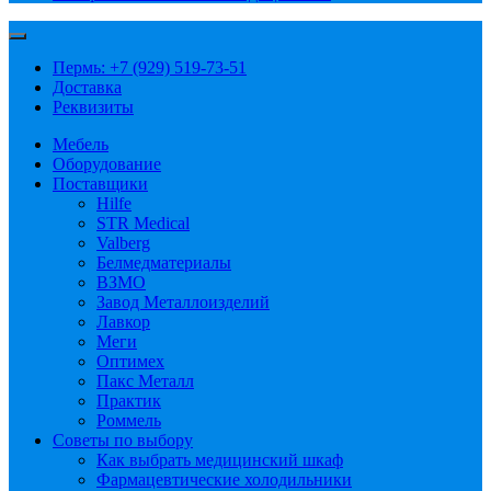
Пермь: +7 (929) 519-73-51
Доставка
Реквизиты
Мебель
Оборудование
Поставщики
Hilfe
STR Medical
Valberg
Белмедматериалы
ВЗМО
Завод Металлоизделий
Лавкор
Меги
Оптимех
Пакс Металл
Практик
Роммель
Советы по выбору
Как выбрать медицинский шкаф
Фармацевтические холодильники