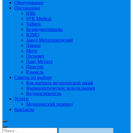
Оборудование
Поставщики
Hilfe
STR Medical
Valberg
Белмедматериалы
ВЗМО
Завод Металлоизделий
Лавкор
Меги
Оптимех
Пакс Металл
Практик
Роммель
Советы по выбору
Как выбрать медицинский шкаф
Фармацевтические холодильники
Водонагреватели
Услуги
Медицинский перевод
Контакты