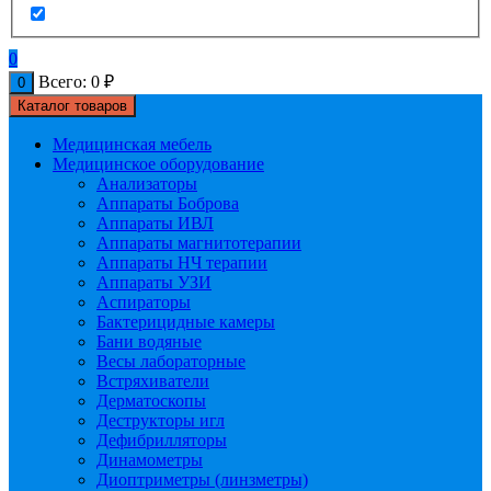
0
Всего:
0
₽
0
Каталог товаров
Медицинская мебель
Медицинское оборудование
Анализаторы
Аппараты Боброва
Аппараты ИВЛ
Аппараты магнитотерапии
Аппараты НЧ терапии
Аппараты УЗИ
Аспираторы
Бактерицидные камеры
Бани водяные
Весы лабораторные
Встряхиватели
Дерматоскопы
Деструкторы игл
Дефибрилляторы
Динамометры
Диоптриметры (линзметры)