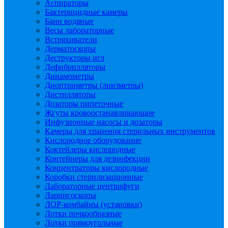
Аспираторы
Бактерицидные камеры
Бани водяные
Весы лабораторные
Встряхиватели
Дерматоскопы
Деструкторы игл
Дефибрилляторы
Динамометры
Диоптриметры (линзметры)
Дистилляторы
Дозаторы пипеточные
Жгуты кровоостанавливающие
Инфузионные насосы и дозаторы
Камеры для хранения стерильных инструментов
Кислородное оборудование
Коктейлеры кислородные
Контейнеры для дезинфекции
Концентраторы кислородные
Коробки стерилизационные
Лабораторные центрифуги
Ларингоскопы
ЛОР-комбайны (установки)
Лотки почкообразные
Лотки прямоугольные