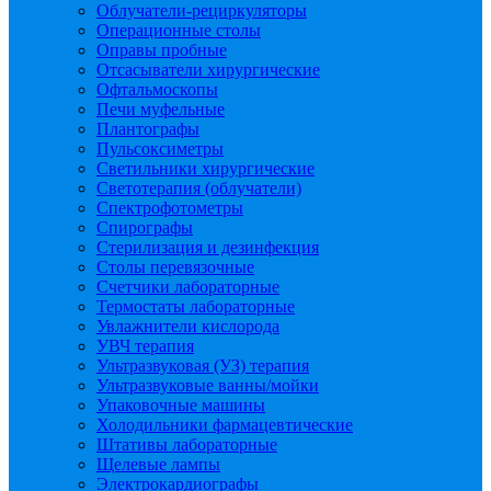
Облучатели-рециркуляторы
Операционные столы
Оправы пробные
Отсасыватели хирургические
Офтальмоскопы
Печи муфельные
Плантографы
Пульсоксиметры
Светильники хирургические
Светотерапия (облучатели)
Спектрофотометры
Спирографы
Стерилизация и дезинфекция
Столы перевязочные
Счетчики лабораторные
Термостаты лабораторные
Увлажнители кислорода
УВЧ терапия
Ультразвуковая (УЗ) терапия
Ультразвуковые ванны/мойки
Упаковочные машины
Холодильники фармацевтические
Штативы лабораторные
Щелевые лампы
Электрокардиографы