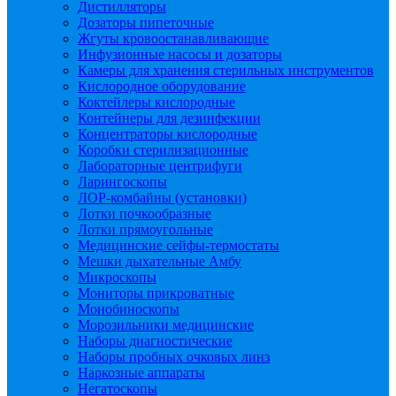
Дистилляторы
Дозаторы пипеточные
Жгуты кровоостанавливающие
Инфузионные насосы и дозаторы
Камеры для хранения стерильных инструментов
Кислородное оборудование
Коктейлеры кислородные
Контейнеры для дезинфекции
Концентраторы кислородные
Коробки стерилизационные
Лабораторные центрифуги
Ларингоскопы
ЛОР-комбайны (установки)
Лотки почкообразные
Лотки прямоугольные
Медицинские сейфы-термостаты
Мешки дыхательные Амбу
Микроскопы
Мониторы прикроватные
Монобиноскопы
Морозильники медицинские
Наборы диагностические
Наборы пробных очковых линз
Наркозные аппараты
Негатоскопы