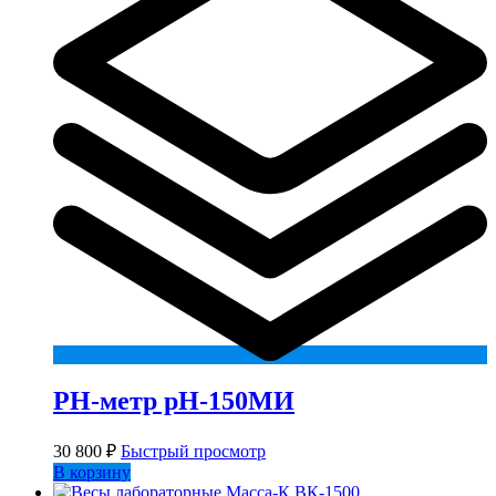
РН-метр рН-150МИ
30 800
₽
Быстрый просмотр
В корзину