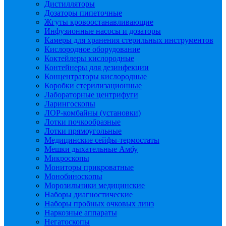
Дистилляторы
Дозаторы пипеточные
Жгуты кровоостанавливающие
Инфузионные насосы и дозаторы
Камеры для хранения стерильных инструментов
Кислородное оборудование
Коктейлеры кислородные
Контейнеры для дезинфекции
Концентраторы кислородные
Коробки стерилизационные
Лабораторные центрифуги
Ларингоскопы
ЛОР-комбайны (установки)
Лотки почкообразные
Лотки прямоугольные
Медицинские сейфы-термостаты
Мешки дыхательные Амбу
Микроскопы
Мониторы прикроватные
Монобиноскопы
Морозильники медицинские
Наборы диагностические
Наборы пробных очковых линз
Наркозные аппараты
Негатоскопы