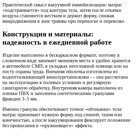
Практический смысл вакуумной иммобилизации: матрас
«подстраивается» под контуры тела, затем после откачки
воздуха становится жестким и держит форму, снижая
микродвижения в зоне травмы при переноске и перевозке.
Конструкция и материалы:
надежность в ежедневной работе
Изделие выполнено в бескаркасном формате, поэтому в
сложенном виде занимает минимум места и удобно хранится
в автомобиле СМП, в укладках неотложной помощи или на
посту охраны труда. Внешняя оболочка изготовлена из
водоотталкивающей винилуретанискожи — она рассчитана
на эксплуатацию в полевых условиях и регулярную
санитарную обработку. Внутренняя камера выполнена из
пленки ПВХ и заполнена синтетическими гранулами
фракции 3–5 мм.
Именно гранулы обеспечивают точное «обтекание» тела:
матрас принимает нужную форму под спиной, тазом или
конечностью, а после вакуумирования фиксирует положение
без провисания и «пружинящего» эффекта.