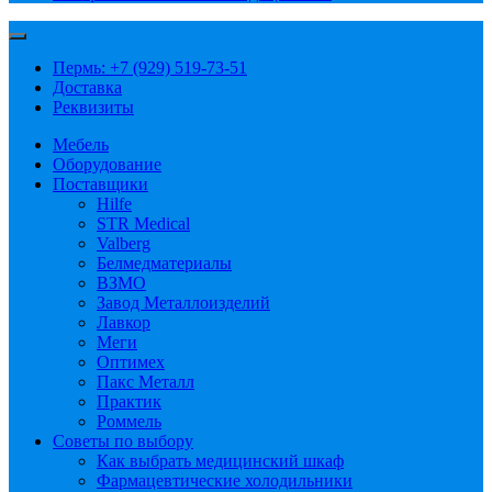
Пермь: +7 (929) 519-73-51
Доставка
Реквизиты
Мебель
Оборудование
Поставщики
Hilfe
STR Medical
Valberg
Белмедматериалы
ВЗМО
Завод Металлоизделий
Лавкор
Меги
Оптимех
Пакс Металл
Практик
Роммель
Советы по выбору
Как выбрать медицинский шкаф
Фармацевтические холодильники