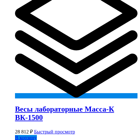
Весы лабораторные Масса-К
ВК-1500
28 812
₽
Быстрый просмотр
В корзину