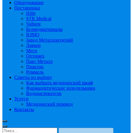
Оборудование
Поставщики
Hilfe
STR Medical
Valberg
Белмедматериалы
ВЗМО
Завод Металлоизделий
Лавкор
Меги
Оптимех
Пакс Металл
Практик
Роммель
Советы по выбору
Как выбрать медицинский шкаф
Фармацевтические холодильники
Водонагреватели
Услуги
Медицинский перевод
Контакты