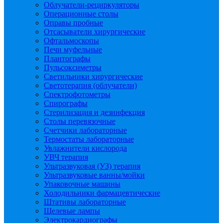
Облучатели-рециркуляторы
Операционные столы
Оправы пробные
Отсасыватели хирургические
Офтальмоскопы
Печи муфельные
Плантографы
Пульсоксиметры
Светильники хирургические
Светотерапия (облучатели)
Спектрофотометры
Спирографы
Стерилизация и дезинфекция
Столы перевязочные
Счетчики лабораторные
Термостаты лабораторные
Увлажнители кислорода
УВЧ терапия
Ультразвуковая (УЗ) терапия
Ультразвуковые ванны/мойки
Упаковочные машины
Холодильники фармацевтические
Штативы лабораторные
Щелевые лампы
Электрокардиографы