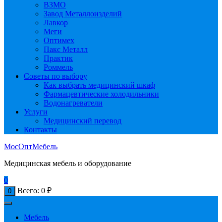
ВЗМО
Завод Металлоизделий
Лавкор
Меги
Оптимех
Пакс Металл
Практик
Роммель
Советы по выбору
Как выбрать медицинский шкаф
Фармацевтические холодильники
Водонагреватели
Услуги
Медицинский перевод
Контакты
МосОптМебель
Медицинская мебель и оборудование
0
Всего:
0
₽
0
Мебель