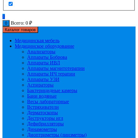
0
Всего:
0
₽
0
Каталог товаров
Медицинская мебель
Медицинское оборудование
Анализаторы
Аппараты Боброва
Аппараты ИВЛ
Аппараты магнитотерапии
Аппараты НЧ терапии
Аппараты УЗИ
Аспираторы
Бактерицидные камеры
Бани водяные
Весы лабораторные
Встряхиватели
Дерматоскопы
Деструкторы игл
Дефибрилляторы
Динамометры
Диоптриметры (линзметры)