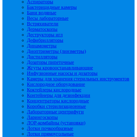
Аспираторы
Бактерицидные камеры
Бани водяные
Весы лабораторные
Встряхиватели
Дерматоскопы
Деструкторы игл
Дефибрилляторы
Динамометры
Диоптриметры (линзметры)
Дистилляторы
Дозаторы пипеточные
Жгуты кровоостанавливающие
Инфузионные насосы и дозаторы
Камеры для хранения стерильных инструментов
Кислородное оборудование
Коктейлеры кислородные
Контейнеры для дезинфекции
Концентраторы кислородные
Коробки стерилизационные
Лабораторные центрифуги
Ларингоскопы
ЛОР-комбайны (установки)
Лотки почкообразные
Лотки прямоугольные