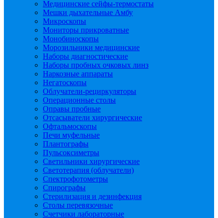
Медицинские сейфы-термостаты
Мешки дыхательные Амбу
Микроскопы
Мониторы прикроватные
Монобиноскопы
Морозильники медицинские
Наборы диагностические
Наборы пробных очковых линз
Наркозные аппараты
Негатоскопы
Облучатели-рециркуляторы
Операционные столы
Оправы пробные
Отсасыватели хирургические
Офтальмоскопы
Печи муфельные
Плантографы
Пульсоксиметры
Светильники хирургические
Светотерапия (облучатели)
Спектрофотометры
Спирографы
Стерилизация и дезинфекция
Столы перевязочные
Счетчики лабораторные