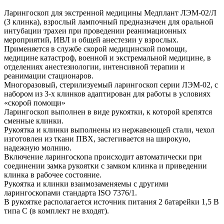
Ларингоскоп для экстренной медицины Медплант ЛЭМ-02/Л
(3 клинка), взрослый лампочный предназначен для оральной
интубации трахеи при проведении реанимационных
мероприятий, ИВЛ и общей анестезии у взрослых.
Применяется в службе скорой медицинской помощи,
медицине катастроф, военной и экстремальной медицине, в
отделениях анестезиологии, интенсивной терапии и
реанимации стационаров.
Многоразовый, стерилизуемый ларингоскоп серии ЛЭМ-02, с
набором из 3-х клинков адаптирован для работы в условиях
«скорой помощи»
Ларингоскоп выполнен в виде рукоятки, к которой крепятся
сменные клинки.
Рукоятка и клинки выполнены из нержавеющей стали, чехол
изготовлен из ткани ПВХ, застегивается на широкую,
надежную молнию.
Включение ларингоскопа происходит автоматически при
соединении замка рукоятки с замком клинка и приведении
клинка в рабочее состояние.
Рукоятка и клинки взаимозаменяемы с другими
ларингоскопами стандарта ISO 7376/1.
В рукоятке располагается источник питания 2 батарейки 1,5 В
типа С (в комплект не входят).