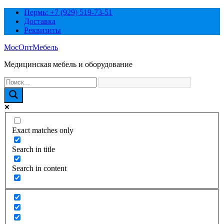
Перейти
Пермь: +7 (929) 519-73-51
к
Доставка
содержимому
Реквизиты
МосОптМебель
Медицинская мебель и оборудование
Exact matches only
Search in title
Search in content