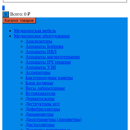
0
Всего:
0
₽
0
Каталог товаров
Медицинская мебель
Медицинское оборудование
Анализаторы
Аппараты Боброва
Аппараты ИВЛ
Аппараты магнитотерапии
Аппараты НЧ терапии
Аппараты УЗИ
Аспираторы
Бактерицидные камеры
Бани водяные
Весы лабораторные
Встряхиватели
Дерматоскопы
Деструкторы игл
Дефибрилляторы
Динамометры
Диоптриметры (линзметры)
Дистилляторы
Дозаторы пипеточные