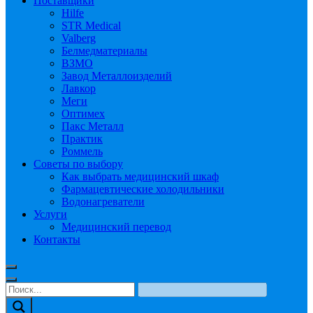
Поставщики
Hilfe
STR Medical
Valberg
Белмедматериалы
ВЗМО
Завод Металлоизделий
Лавкор
Меги
Оптимех
Пакс Металл
Практик
Роммель
Советы по выбору
Как выбрать медицинский шкаф
Фармацевтические холодильники
Водонагреватели
Услуги
Медицинский перевод
Контакты