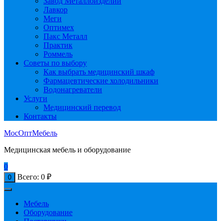
Завод Металлоизделий
Лавкор
Меги
Оптимех
Пакс Металл
Практик
Роммель
Советы по выбору
Как выбрать медицинский шкаф
Фармацевтические холодильники
Водонагреватели
Услуги
Медицинский перевод
Контакты
МосОптМебель
Медицинская мебель и оборудование
0
Всего:
0
₽
0
Мебель
Оборудование