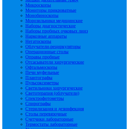
Микроскопы
Мониторы прикроватные
Монобиноскопы
Морозильники медицинские
Наборы диагностические
Наборы пробных очковых линз
Наркозные аппараты
Негатоскопы
Облучатели-рециркуляторы
Операционные столы
Оправы пробные
Отсасыватели хирургические
Офтальмоскопы
Печи муфельные
Плантографы
Пульсоксиметры
Светильники хирургические
Светотерапия (облучатели)
Спектрофотометры
Спирографы
Стерилизация и дезинфекция
Столы перевязочные
Счетчики лабораторные
Термостаты лабораторные