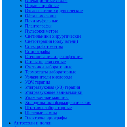
Операционные столы
Оправы пробные
Отсасыватели хирургические
Офтальмоскопы
Печи муфельные
Плантографы
Пульсоксиметры
Светильники хирургические
Светотерапия (облучатели)
Спектрофотометры
Спирографы
Стерилизация и дезинфекция
Столы перевязочные
Счетчики лабораторные
Термостаты лабораторные
Увлажнители кислорода
УВЧ терапия
Ультразвуковая (УЗ) терапия
Ультразвуковые ванны/мойки
Упаковочные машины
Холодильники фармацевтические
Штативы лабораторные
Щелевые лампы
Электрокардиографы
Антресоли и полки