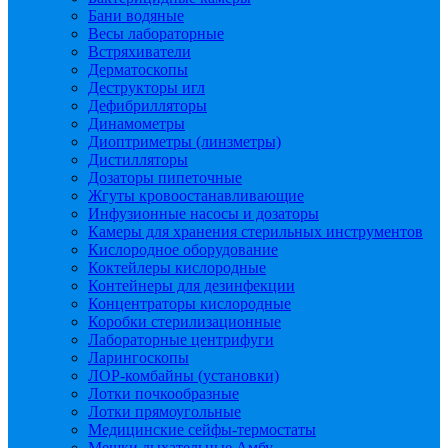
Бани водяные
Весы лабораторные
Встряхиватели
Дерматоскопы
Деструкторы игл
Дефибрилляторы
Динамометры
Диоптриметры (линзметры)
Дистилляторы
Дозаторы пипеточные
Жгуты кровоостанавливающие
Инфузионные насосы и дозаторы
Камеры для хранения стерильных инструментов
Кислородное оборудование
Коктейлеры кислородные
Контейнеры для дезинфекции
Концентраторы кислородные
Коробки стерилизационные
Лабораторные центрифуги
Ларингоскопы
ЛОР-комбайны (установки)
Лотки почкообразные
Лотки прямоугольные
Медицинские сейфы-термостаты
Мешки дыхательные Амбу