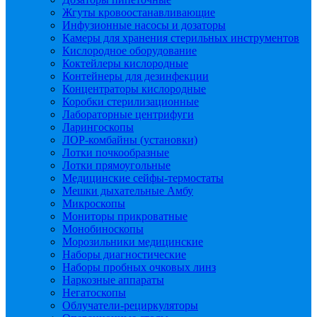
Жгуты кровоостанавливающие
Инфузионные насосы и дозаторы
Камеры для хранения стерильных инструментов
Кислородное оборудование
Коктейлеры кислородные
Контейнеры для дезинфекции
Концентраторы кислородные
Коробки стерилизационные
Лабораторные центрифуги
Ларингоскопы
ЛОР-комбайны (установки)
Лотки почкообразные
Лотки прямоугольные
Медицинские сейфы-термостаты
Мешки дыхательные Амбу
Микроскопы
Мониторы прикроватные
Монобиноскопы
Морозильники медицинские
Наборы диагностические
Наборы пробных очковых линз
Наркозные аппараты
Негатоскопы
Облучатели-рециркуляторы