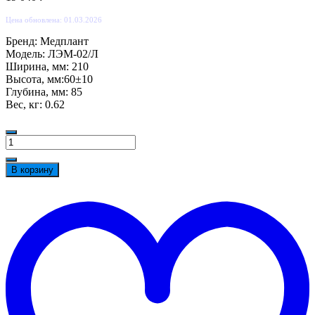
Цена обновлена: 01.03.2026
Бренд: Медплант
Модель: ЛЭМ-02/Л
Ширина, мм: 210
Высота, мм:60±10
Глубина, мм: 85
Вес, кг: 0.62
Количество
товара
Ларингоскоп
В корзину
для
Д
экстренной
в
медицины
с
Медплант
ж
ЛЭМ-02/
Л
(3
клинка),
взрослый