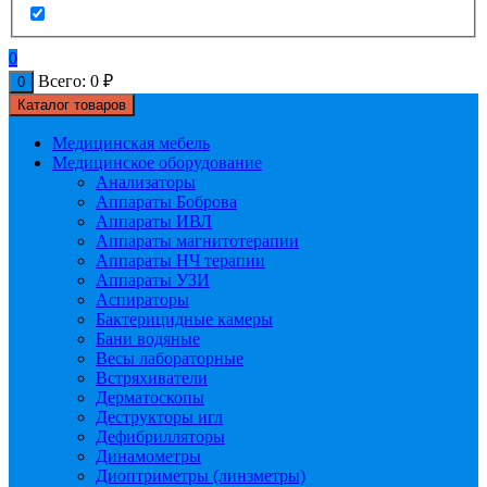
0
Всего:
0
₽
0
Каталог товаров
Медицинская мебель
Медицинское оборудование
Анализаторы
Аппараты Боброва
Аппараты ИВЛ
Аппараты магнитотерапии
Аппараты НЧ терапии
Аппараты УЗИ
Аспираторы
Бактерицидные камеры
Бани водяные
Весы лабораторные
Встряхиватели
Дерматоскопы
Деструкторы игл
Дефибрилляторы
Динамометры
Диоптриметры (линзметры)