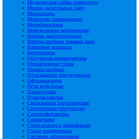
Медицинские сейфы-термостаты
Мешки дыхательные Амбу
Микроскопы
Мониторы прикроватные
Монобиноскопы
Морозильники медицинские
Наборы диагностические
Наборы пробных очковых линз
Наркозные аппараты
Негатоскопы
Облучатели-рециркуляторы
Операционные столы
Оправы пробные
Отсасыватели хирургические
Офтальмоскопы
Печи муфельные
Плантографы
Пульсоксиметры
Светильники хирургические
Светотерапия (облучатели)
Спектрофотометры
Спирографы
Стерилизация и дезинфекция
Столы перевязочные
Счетчики лабораторные