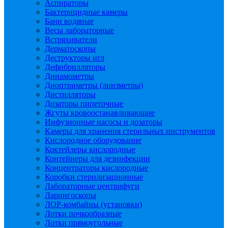
Аспираторы
Бактерицидные камеры
Бани водяные
Весы лабораторные
Встряхиватели
Дерматоскопы
Деструкторы игл
Дефибрилляторы
Динамометры
Диоптриметры (линзметры)
Дистилляторы
Дозаторы пипеточные
Жгуты кровоостанавливающие
Инфузионные насосы и дозаторы
Камеры для хранения стерильных инструментов
Кислородное оборудование
Коктейлеры кислородные
Контейнеры для дезинфекции
Концентраторы кислородные
Коробки стерилизационные
Лабораторные центрифуги
Ларингоскопы
ЛОР-комбайны (установки)
Лотки почкообразные
Лотки прямоугольные