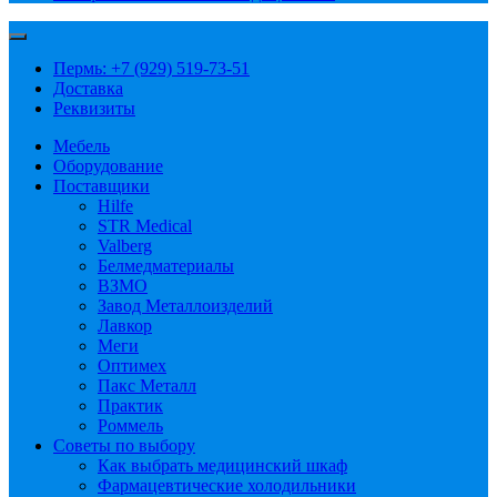
Пермь: +7 (929) 519-73-51
Доставка
Реквизиты
Мебель
Оборудование
Поставщики
Hilfe
STR Medical
Valberg
Белмедматериалы
ВЗМО
Завод Металлоизделий
Лавкор
Меги
Оптимех
Пакс Металл
Практик
Роммель
Советы по выбору
Как выбрать медицинский шкаф
Фармацевтические холодильники