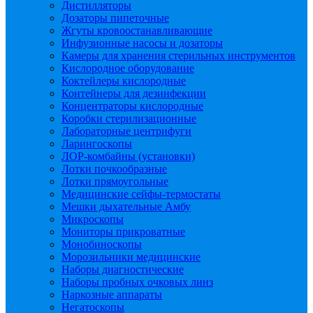
Дистилляторы
Дозаторы пипеточные
Жгуты кровоостанавливающие
Инфузионные насосы и дозаторы
Камеры для хранения стерильных инструментов
Кислородное оборудование
Коктейлеры кислородные
Контейнеры для дезинфекции
Концентраторы кислородные
Коробки стерилизационные
Лабораторные центрифуги
Ларингоскопы
ЛОР-комбайны (установки)
Лотки почкообразные
Лотки прямоугольные
Медицинские сейфы-термостаты
Мешки дыхательные Амбу
Микроскопы
Мониторы прикроватные
Монобиноскопы
Морозильники медицинские
Наборы диагностические
Наборы пробных очковых линз
Наркозные аппараты
Негатоскопы