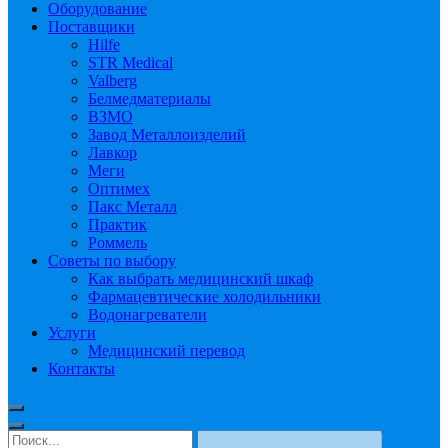
Оборудование
Поставщики
Hilfe
STR Medical
Valberg
Белмедматериалы
ВЗМО
Завод Металлоизделий
Лавкор
Меги
Оптимех
Пакс Металл
Практик
Роммель
Советы по выбору
Как выбрать медицинский шкаф
Фармацевтические холодильники
Водонагреватели
Услуги
Медицинский перевод
Контакты