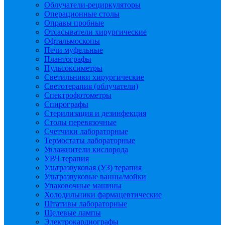
Облучатели-рециркуляторы
Операционные столы
Оправы пробные
Отсасыватели хирургические
Офтальмоскопы
Печи муфельные
Плантографы
Пульсоксиметры
Светильники хирургические
Светотерапия (облучатели)
Спектрофотометры
Спирографы
Стерилизация и дезинфекция
Столы перевязочные
Счетчики лабораторные
Термостаты лабораторные
Увлажнители кислорода
УВЧ терапия
Ультразвуковая (УЗ) терапия
Ультразвуковые ванны/мойки
Упаковочные машины
Холодильники фармацевтические
Штативы лабораторные
Щелевые лампы
Электрокардиографы