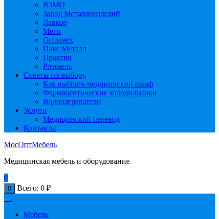
ВЗМО
Завод Металлоизделий
Лавкор
Меги
Оптимех
Пакс Металл
Практик
Роммель
Советы по выбору
Как выбрать медицинский шкаф
Фармацевтические холодильники
Водонагреватели
Услуги
Медицинский перевод
Контакты
МосОптМебель
Медицинская мебель и оборудование
0
Всего:
0
₽
0
Мебель