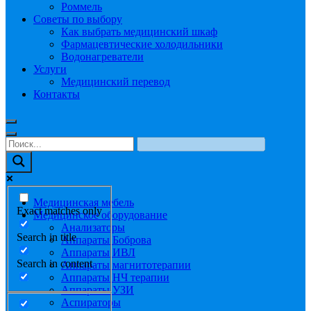
Роммель
Советы по выбору
Как выбрать медицинский шкаф
Фармацевтические холодильники
Водонагреватели
Услуги
Медицинский перевод
Контакты
Медицинская мебель
Exact matches only
Медицинское оборудование
Анализаторы
Search in title
Аппараты Боброва
Аппараты ИВЛ
Search in content
Аппараты магнитотерапии
Аппараты НЧ терапии
Аппараты УЗИ
Аспираторы