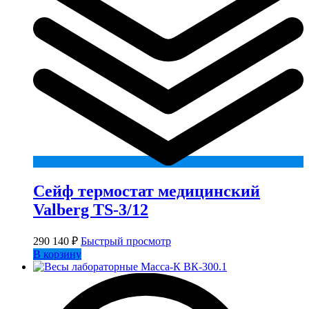
Сейф термостат медицинский
Valberg TS-3/12
290 140
₽
Быстрый просмотр
В корзину