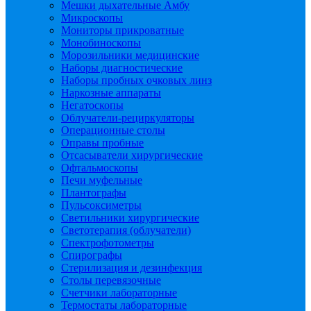
Мешки дыхательные Амбу
Микроскопы
Мониторы прикроватные
Монобиноскопы
Морозильники медицинские
Наборы диагностические
Наборы пробных очковых линз
Наркозные аппараты
Негатоскопы
Облучатели-рециркуляторы
Операционные столы
Оправы пробные
Отсасыватели хирургические
Офтальмоскопы
Печи муфельные
Плантографы
Пульсоксиметры
Светильники хирургические
Светотерапия (облучатели)
Спектрофотометры
Спирографы
Стерилизация и дезинфекция
Столы перевязочные
Счетчики лабораторные
Термостаты лабораторные