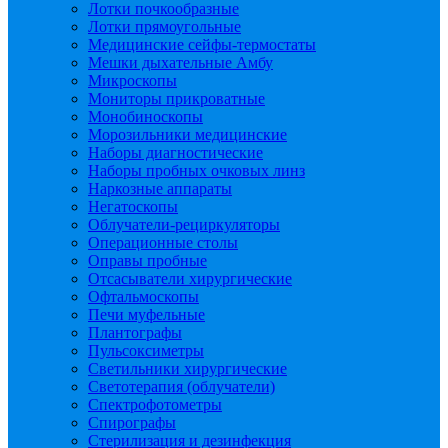
Лотки почкообразные
Лотки прямоугольные
Медицинские сейфы-термостаты
Мешки дыхательные Амбу
Микроскопы
Мониторы прикроватные
Монобиноскопы
Морозильники медицинские
Наборы диагностические
Наборы пробных очковых линз
Наркозные аппараты
Негатоскопы
Облучатели-рециркуляторы
Операционные столы
Оправы пробные
Отсасыватели хирургические
Офтальмоскопы
Печи муфельные
Плантографы
Пульсоксиметры
Светильники хирургические
Светотерапия (облучатели)
Спектрофотометры
Спирографы
Стерилизация и дезинфекция