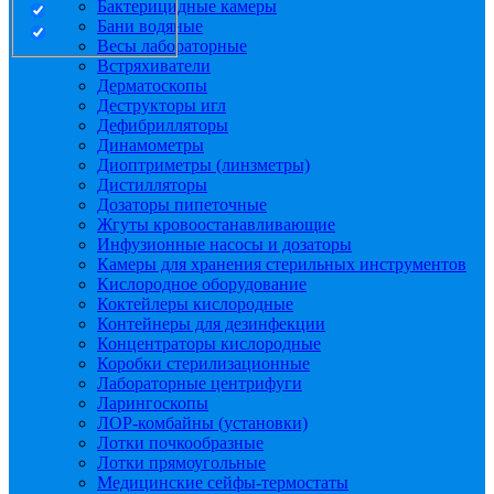
Бактерицидные камеры
Бани водяные
Весы лабораторные
Встряхиватели
Дерматоскопы
Деструкторы игл
Дефибрилляторы
Динамометры
Диоптриметры (линзметры)
Дистилляторы
Дозаторы пипеточные
Жгуты кровоостанавливающие
Инфузионные насосы и дозаторы
Камеры для хранения стерильных инструментов
Кислородное оборудование
Коктейлеры кислородные
Контейнеры для дезинфекции
Концентраторы кислородные
Коробки стерилизационные
Лабораторные центрифуги
Ларингоскопы
ЛОР-комбайны (установки)
Лотки почкообразные
Лотки прямоугольные
Медицинские сейфы-термостаты