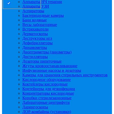
Аппараты НЧ терапии
Аппараты УЗИ
Аспираторы
Бактерицидные камеры
Бани водяные
Весы лабораторные
Встряхиватели
Дерматоскопы
Деструкторы игл
Дефибрилляторы
Динамометры
Диоптриметры (линзметры)
Дистилляторы
Дозаторы пипеточные
Жгуты кровоостанавливающие
Инфузионные насосы и дозаторы
Камеры для хранения стерильных инструментов
Кислородное оборудование
Коктейлеры кислородные
Контейнеры для дезинфекции
Концентраторы кислородные
Коробки стерилизационные
Лабораторные центрифуги
Ларингоскопы
ЛОР-комбайны (установки)