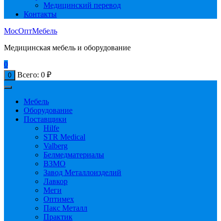
Медицинский перевод
Контакты
МосОптМебель
Медицинская мебель и оборудование
0
Всего:
0
₽
0
Мебель
Оборудование
Поставщики
Hilfe
STR Medical
Valberg
Белмедматериалы
ВЗМО
Завод Металлоизделий
Лавкор
Меги
Оптимех
Пакс Металл
Практик