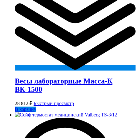
Весы лабораторные Масса-К
ВК-1500
28 812
₽
Быстрый просмотр
В корзину