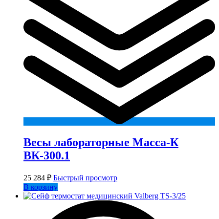
Весы лабораторные Масса-К
ВК-300.1
25 284
₽
Быстрый просмотр
В корзину