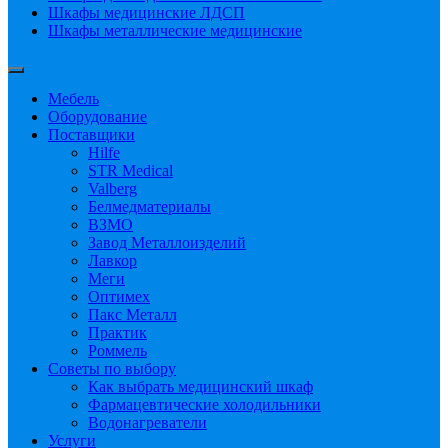
Шкафы медицинские ЛДСП
Шкафы металлические медицинские
Мебель
Оборудование
Поставщики
Hilfe
STR Medical
Valberg
Белмедматериалы
ВЗМО
Завод Металлоизделий
Лавкор
Меги
Оптимех
Пакс Металл
Практик
Роммель
Советы по выбору
Как выбрать медицинский шкаф
Фармацевтические холодильники
Водонагреватели
Услуги