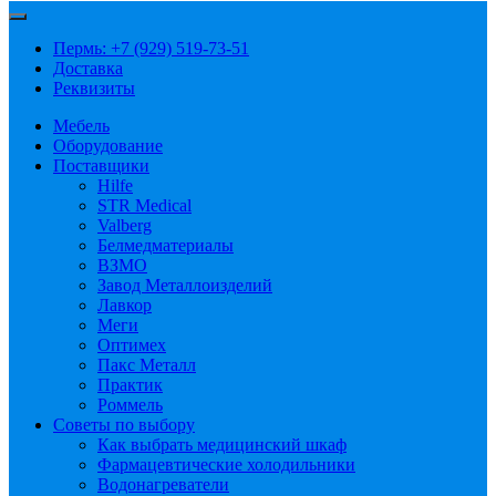
Пермь: +7 (929) 519-73-51
Доставка
Реквизиты
Мебель
Оборудование
Поставщики
Hilfe
STR Medical
Valberg
Белмедматериалы
ВЗМО
Завод Металлоизделий
Лавкор
Меги
Оптимех
Пакс Металл
Практик
Роммель
Советы по выбору
Как выбрать медицинский шкаф
Фармацевтические холодильники
Водонагреватели