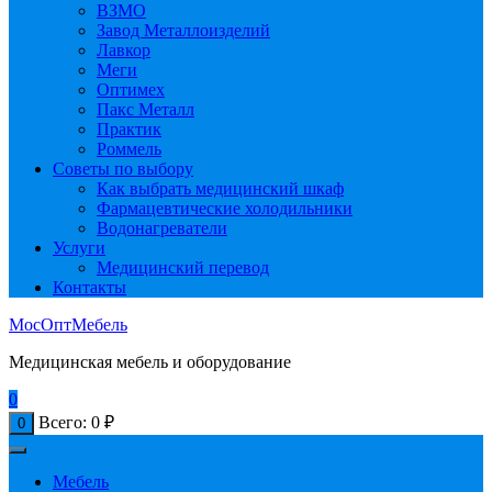
ВЗМО
Завод Металлоизделий
Лавкор
Меги
Оптимех
Пакс Металл
Практик
Роммель
Советы по выбору
Как выбрать медицинский шкаф
Фармацевтические холодильники
Водонагреватели
Услуги
Медицинский перевод
Контакты
МосОптМебель
Медицинская мебель и оборудование
0
Всего:
0
₽
0
Мебель