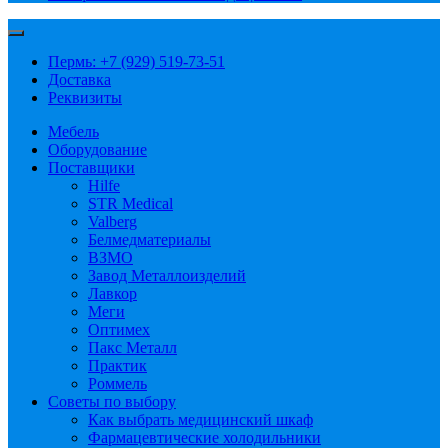
Пермь: +7 (929) 519-73-51
Доставка
Реквизиты
Мебель
Оборудование
Поставщики
Hilfe
STR Medical
Valberg
Белмедматериалы
ВЗМО
Завод Металлоизделий
Лавкор
Меги
Оптимех
Пакс Металл
Практик
Роммель
Советы по выбору
Как выбрать медицинский шкаф
Фармацевтические холодильники