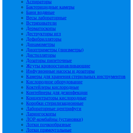
Аспираторы
Бактерицидные камеры
Бани водяные
Весы лабораторные
Встряхиватели
Дерматоскопы
Деструкторы игл
Дефибрилляторы
Динамометры
Диоптриметры (линзметры)
Дистилляторы
Дозаторы пипеточные
Жгуты кровоостанавливающие
Инфузионные насосы и дозаторы
Камеры для хранения стерильных инструментов
Кислородное оборудование
Коктейлеры кислородные
Контейнеры для дезинфекции
Концентраторы кислородные
Коробки стерилизационные
Лабораторные центрифуги
Ларингоскопы
ЛОР-комбайны (установки)
Лотки почкообразные
Лотки прямоугольные