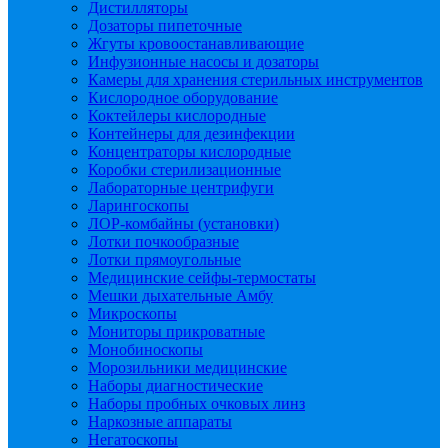
Дистилляторы
Дозаторы пипеточные
Жгуты кровоостанавливающие
Инфузионные насосы и дозаторы
Камеры для хранения стерильных инструментов
Кислородное оборудование
Коктейлеры кислородные
Контейнеры для дезинфекции
Концентраторы кислородные
Коробки стерилизационные
Лабораторные центрифуги
Ларингоскопы
ЛОР-комбайны (установки)
Лотки почкообразные
Лотки прямоугольные
Медицинские сейфы-термостаты
Мешки дыхательные Амбу
Микроскопы
Мониторы прикроватные
Монобиноскопы
Морозильники медицинские
Наборы диагностические
Наборы пробных очковых линз
Наркозные аппараты
Негатоскопы