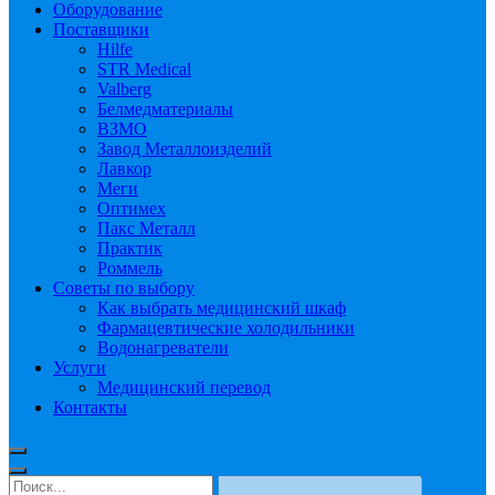
Оборудование
Поставщики
Hilfe
STR Medical
Valberg
Белмедматериалы
ВЗМО
Завод Металлоизделий
Лавкор
Меги
Оптимех
Пакс Металл
Практик
Роммель
Советы по выбору
Как выбрать медицинский шкаф
Фармацевтические холодильники
Водонагреватели
Услуги
Медицинский перевод
Контакты