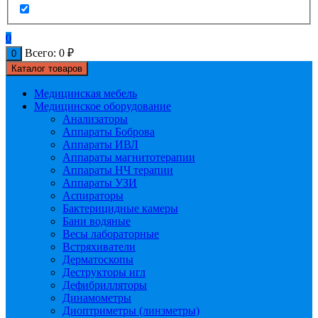
0
Всего:
0
₽
0
Каталог товаров
Медицинская мебель
Медицинское оборудование
Анализаторы
Аппараты Боброва
Аппараты ИВЛ
Аппараты магнитотерапии
Аппараты НЧ терапии
Аппараты УЗИ
Аспираторы
Бактерицидные камеры
Бани водяные
Весы лабораторные
Встряхиватели
Дерматоскопы
Деструкторы игл
Дефибрилляторы
Динамометры
Диоптриметры (линзметры)