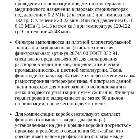
проведения стерилизации предметов и материалов
медицинского назначения в паровых стерилизаторах
под давлением 0,2 МПа (2 кгс/см.кв.) при температуре
132 гр. С в течение 20-22 мин. Или под давлением 0,11-
0,13 МПа (1,1-1,3 кгс/см.кв.) при температуре 120-122
гр. С в течение 45-48 мин.
Фильтры выполняются из плотной хлопчатобумажной
ткани – фильтродиагональ (ткань техническая
фильтровальная) артикул 2074/100 ГОСТ 332-91,
специально предназначенной для фильтрования
растворов в медицинской, пищевой, химической
промышленностях, в цветной металлургии. Ткань
фильтродиагональ вырабатывается переплетением саржа
равносторонняя четырехремизная. Фильтры из данной
ткани подходят для многоразового использования и
легко поддаются утилизации путем сжигания. Фильтры
гарантированно выдерживают не менее 60 циклов
стерилизации, после чего подлежат смене.
Для комплектации коробок используют комплект
фильтров (в комплект входит два фильтра),
установленных на дне и крышке коробки посредством
прижима и резьбового соединения болт-гайка, что
обеспечивает надежную фиксацию фильтра между