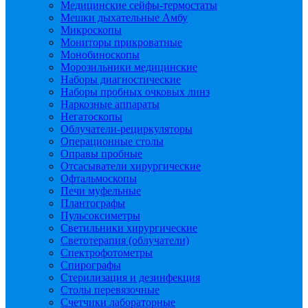
Медицинские сейфы-термостаты
Мешки дыхательные Амбу
Микроскопы
Мониторы прикроватные
Монобиноскопы
Морозильники медицинские
Наборы диагностические
Наборы пробных очковых линз
Наркозные аппараты
Негатоскопы
Облучатели-рециркуляторы
Операционные столы
Оправы пробные
Отсасыватели хирургические
Офтальмоскопы
Печи муфельные
Плантографы
Пульсоксиметры
Светильники хирургические
Светотерапия (облучатели)
Спектрофотометры
Спирографы
Стерилизация и дезинфекция
Столы перевязочные
Счетчики лабораторные