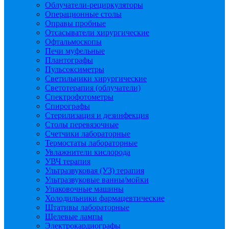
Облучатели-рециркуляторы
Операционные столы
Оправы пробные
Отсасыватели хирургические
Офтальмоскопы
Печи муфельные
Плантографы
Пульсоксиметры
Светильники хирургические
Светотерапия (облучатели)
Спектрофотометры
Спирографы
Стерилизация и дезинфекция
Столы перевязочные
Счетчики лабораторные
Термостаты лабораторные
Увлажнители кислорода
УВЧ терапия
Ультразвуковая (УЗ) терапия
Ультразвуковые ванны/мойки
Упаковочные машины
Холодильники фармацевтические
Штативы лабораторные
Щелевые лампы
Электрокардиографы