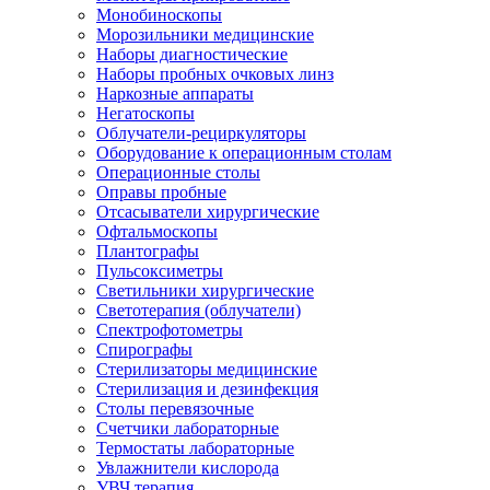
Монобиноскопы
Морозильники медицинские
Наборы диагностические
Наборы пробных очковых линз
Наркозные аппараты
Негатоскопы
Облучатели-рециркуляторы
Оборудование к операционным столам
Операционные столы
Оправы пробные
Отсасыватели хирургические
Офтальмоскопы
Плантографы
Пульсоксиметры
Светильники хирургические
Светотерапия (облучатели)
Спектрофотометры
Спирографы
Стерилизаторы медицинские
Стерилизация и дезинфекция
Столы перевязочные
Счетчики лабораторные
Термостаты лабораторные
Увлажнители кислорода
УВЧ терапия