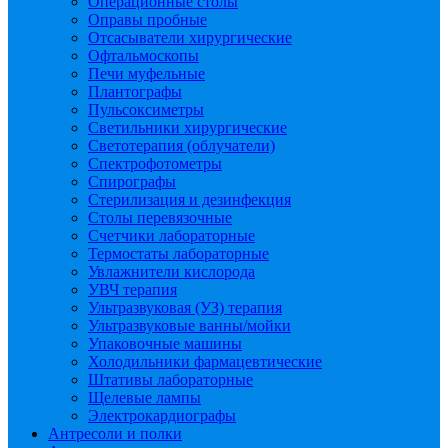
Операционные столы
Оправы пробные
Отсасыватели хирургические
Офтальмоскопы
Печи муфельные
Плантографы
Пульсоксиметры
Светильники хирургические
Светотерапия (облучатели)
Спектрофотометры
Спирографы
Стерилизация и дезинфекция
Столы перевязочные
Счетчики лабораторные
Термостаты лабораторные
Увлажнители кислорода
УВЧ терапия
Ультразвуковая (УЗ) терапия
Ультразвуковые ванны/мойки
Упаковочные машины
Холодильники фармацевтические
Штативы лабораторные
Щелевые лампы
Электрокардиографы
Антресоли и полки