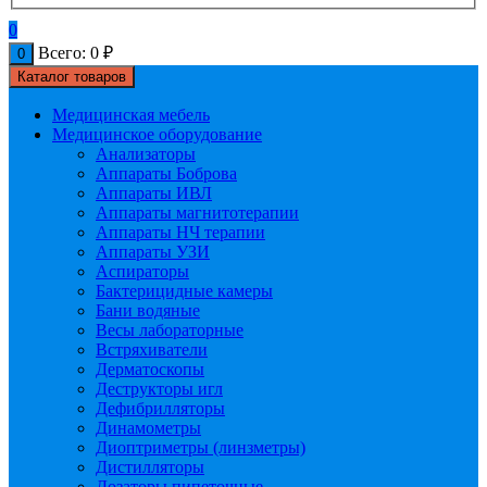
0
Всего:
0
₽
0
Каталог товаров
Медицинская мебель
Медицинское оборудование
Анализаторы
Аппараты Боброва
Аппараты ИВЛ
Аппараты магнитотерапии
Аппараты НЧ терапии
Аппараты УЗИ
Аспираторы
Бактерицидные камеры
Бани водяные
Весы лабораторные
Встряхиватели
Дерматоскопы
Деструкторы игл
Дефибрилляторы
Динамометры
Диоптриметры (линзметры)
Дистилляторы
Дозаторы пипеточные