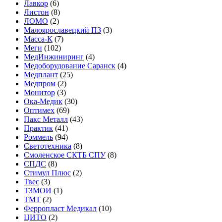
Лавкор
(6)
Листон
(8)
ЛОМО
(2)
Малоярославецкий ПЗ
(3)
Масса-К
(7)
Меги
(102)
МедИнжиниринг
(4)
Медоборудование Саранск
(4)
Медплант
(25)
Медпром
(2)
Монитор
(3)
Ока-Медик
(30)
Оптимех
(69)
Пакс Металл
(43)
Практик
(41)
Роммель
(94)
Светотехника
(8)
Смоленское СКТБ СПУ
(8)
СПДС
(8)
Стимул Плюс
(2)
Твес
(3)
ТЗМОИ
(1)
ТМТ
(2)
Ферропласт Медикал
(10)
ЦИТО
(2)