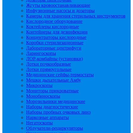
Жгуты кровоостанавливающие
Инфузионные насосы и дозаторы
Камеры для хранения стерильных инструментов
Кислородное оборудование
Коктейлеры кислородные
Контейнеры для дезинфекции
Концентраторы кислородные
Коробки стерилизационные
Лабораторные центрифуги
Ларингоскопы
ЛОР-комбайны (установки)
Лотки почкообразные
Лотки прямоугольные
Медицинские сейфы-термостаты
Мешки дыхательные Амбу
Микроскопы
Мониторы прикроватные
Монобиноскопы
Морозильники медицинские
Наборы диагностические
Наборы пробных очковых линз
Наркозные аппараты
Негатоскопы
Облучатели-рециркуляторы