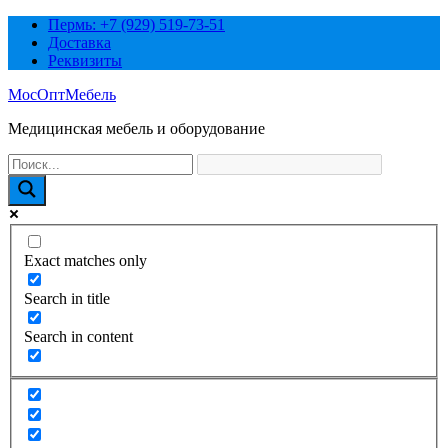
Перейти
Пермь: +7 (929) 519-73-51
к
Доставка
содержимому
Реквизиты
МосОптМебель
Медицинская мебель и оборудование
Exact matches only
Search in title
Search in content