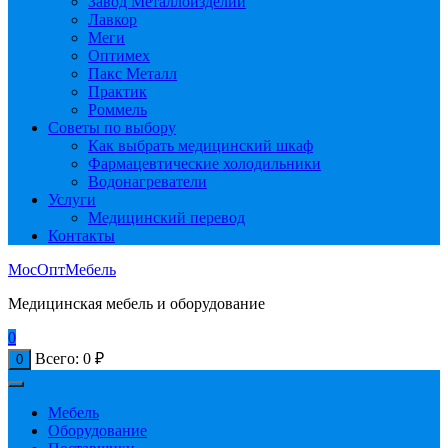
Завод Металлоизделий
Лавкор
Меги
Оптимех
Пакс Металл
Практик
Роммель
Советы по выбору
Как выбрать медицинский шкаф
Фармацевтические холодильники
Водонагреватели
Услуги
Медицинский перевод
Контакты
МосОптМебель
Медицинская мебель и оборудование
0
Всего:
0
₽
0
Мебель
Оборудование