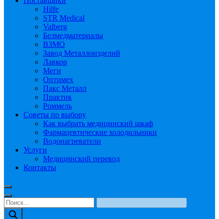
Поставщики
Hilfe
STR Medical
Valberg
Белмедматериалы
ВЗМО
Завод Металлоизделий
Лавкор
Меги
Оптимех
Пакс Металл
Практик
Роммель
Советы по выбору
Как выбрать медицинский шкаф
Фармацевтические холодильники
Водонагреватели
Услуги
Медицинский перевод
Контакты