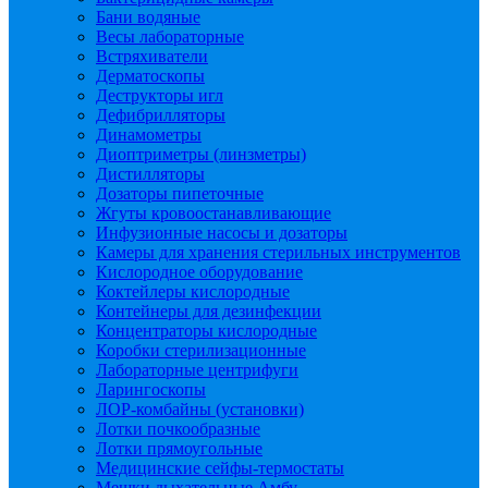
Бани водяные
Весы лабораторные
Встряхиватели
Дерматоскопы
Деструкторы игл
Дефибрилляторы
Динамометры
Диоптриметры (линзметры)
Дистилляторы
Дозаторы пипеточные
Жгуты кровоостанавливающие
Инфузионные насосы и дозаторы
Камеры для хранения стерильных инструментов
Кислородное оборудование
Коктейлеры кислородные
Контейнеры для дезинфекции
Концентраторы кислородные
Коробки стерилизационные
Лабораторные центрифуги
Ларингоскопы
ЛОР-комбайны (установки)
Лотки почкообразные
Лотки прямоугольные
Медицинские сейфы-термостаты
Мешки дыхательные Амбу