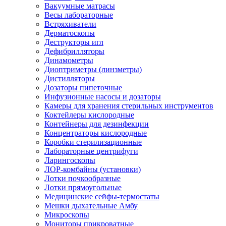
Вакуумные матрасы
Весы лабораторные
Встряхиватели
Дерматоскопы
Деструкторы игл
Дефибрилляторы
Динамометры
Диоптриметры (линзметры)
Дистилляторы
Дозаторы пипеточные
Инфузионные насосы и дозаторы
Камеры для хранения стерильных инструментов
Коктейлеры кислородные
Контейнеры для дезинфекции
Концентраторы кислородные
Коробки стерилизационные
Лабораторные центрифуги
Ларингоскопы
ЛОР-комбайны (установки)
Лотки почкообразные
Лотки прямоугольные
Медицинские сейфы-термостаты
Мешки дыхательные Амбу
Микроскопы
Мониторы прикроватные