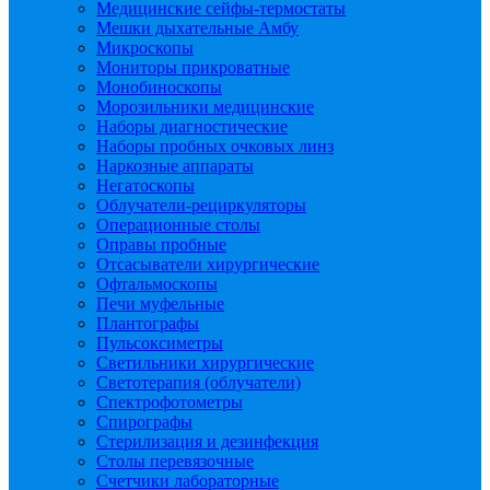
Медицинские сейфы-термостаты
Мешки дыхательные Амбу
Микроскопы
Мониторы прикроватные
Монобиноскопы
Морозильники медицинские
Наборы диагностические
Наборы пробных очковых линз
Наркозные аппараты
Негатоскопы
Облучатели-рециркуляторы
Операционные столы
Оправы пробные
Отсасыватели хирургические
Офтальмоскопы
Печи муфельные
Плантографы
Пульсоксиметры
Светильники хирургические
Светотерапия (облучатели)
Спектрофотометры
Спирографы
Стерилизация и дезинфекция
Столы перевязочные
Счетчики лабораторные