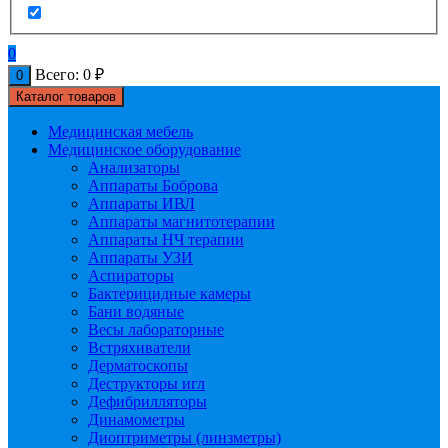
0
Всего:
0
₽
0
Каталог товаров
Медицинская мебель
Медицинское оборудование
Анализаторы
Аппараты Боброва
Аппараты ИВЛ
Аппараты магнитотерапии
Аппараты НЧ терапии
Аппараты УЗИ
Аспираторы
Бактерицидные камеры
Бани водяные
Весы лабораторные
Встряхиватели
Дерматоскопы
Деструкторы игл
Дефибрилляторы
Динамометры
Диоптриметры (линзметры)