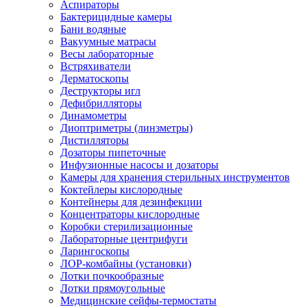
Аспираторы
Бактерицидные камеры
Бани водяные
Вакуумные матрасы
Весы лабораторные
Встряхиватели
Дерматоскопы
Деструкторы игл
Дефибрилляторы
Динамометры
Диоптриметры (линзметры)
Дистилляторы
Дозаторы пипеточные
Инфузионные насосы и дозаторы
Камеры для хранения стерильных инструментов
Коктейлеры кислородные
Контейнеры для дезинфекции
Концентраторы кислородные
Коробки стерилизационные
Лабораторные центрифуги
Ларингоскопы
ЛОР-комбайны (установки)
Лотки почкообразные
Лотки прямоугольные
Медицинские сейфы-термостаты