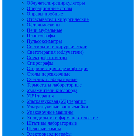
Облучатели-рециркуляторы
Операционные столы
Оправы пробные
Отсасыватели хирургические
Офтальмоскопы
Печи муфельные
Плантографы
Пульсоксиметры
Светильники хирургические
Светотерапия (облучатели)
Спектрофотометры
Спирографы
Стерилизация и дезинфекция
Столы перевязочные
Счетчики лабораторные
Термостаты лабораторные
Увлажнители кислорода
УВЧ терапия
Ультразвуковая (УЗ) терапия
Ультразвуковые ванны/мойки
Упаковочные машины
Холодильники фармацевтические
Штативы лабораторные
Щелевые лампы
Электрокардиографы