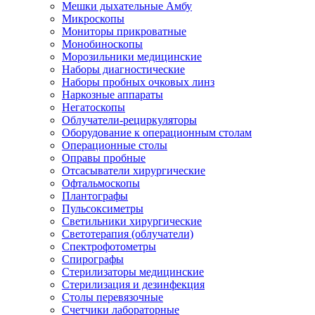
Мешки дыхательные Амбу
Микроскопы
Мониторы прикроватные
Монобиноскопы
Морозильники медицинские
Наборы диагностические
Наборы пробных очковых линз
Наркозные аппараты
Негатоскопы
Облучатели-рециркуляторы
Оборудование к операционным столам
Операционные столы
Оправы пробные
Отсасыватели хирургические
Офтальмоскопы
Плантографы
Пульсоксиметры
Светильники хирургические
Светотерапия (облучатели)
Спектрофотометры
Спирографы
Стерилизаторы медицинские
Стерилизация и дезинфекция
Столы перевязочные
Счетчики лабораторные