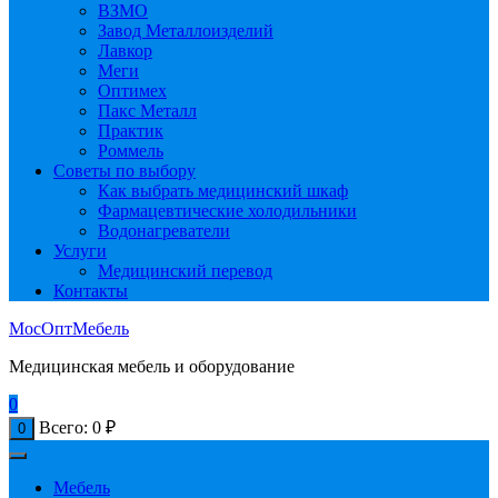
ВЗМО
Завод Металлоизделий
Лавкор
Меги
Оптимех
Пакс Металл
Практик
Роммель
Советы по выбору
Как выбрать медицинский шкаф
Фармацевтические холодильники
Водонагреватели
Услуги
Медицинский перевод
Контакты
МосОптМебель
Медицинская мебель и оборудование
0
Всего:
0
₽
0
Мебель