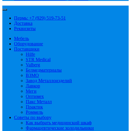
Пермь: +7 (929) 519-73-51
Доставка
Реквизиты
Мебель
Оборудование
Поставщики
Hilfe
STR Medical
Valberg
Белмедматериалы
ВЗМО
Завод Металлоизделий
Лавкор
Меги
Оптимех
Пакс Металл
Практик
Роммель
Советы по выбору
Как выбрать медицинский шкаф
Фармацевтические холодильники