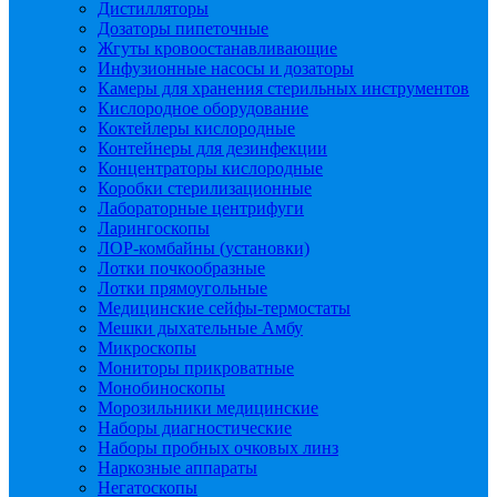
Дистилляторы
Дозаторы пипеточные
Жгуты кровоостанавливающие
Инфузионные насосы и дозаторы
Камеры для хранения стерильных инструментов
Кислородное оборудование
Коктейлеры кислородные
Контейнеры для дезинфекции
Концентраторы кислородные
Коробки стерилизационные
Лабораторные центрифуги
Ларингоскопы
ЛОР-комбайны (установки)
Лотки почкообразные
Лотки прямоугольные
Медицинские сейфы-термостаты
Мешки дыхательные Амбу
Микроскопы
Мониторы прикроватные
Монобиноскопы
Морозильники медицинские
Наборы диагностические
Наборы пробных очковых линз
Наркозные аппараты
Негатоскопы