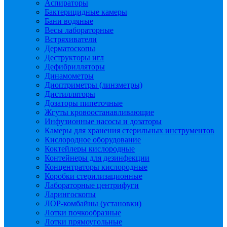
Аспираторы
Бактерицидные камеры
Бани водяные
Весы лабораторные
Встряхиватели
Дерматоскопы
Деструкторы игл
Дефибрилляторы
Динамометры
Диоптриметры (линзметры)
Дистилляторы
Дозаторы пипеточные
Жгуты кровоостанавливающие
Инфузионные насосы и дозаторы
Камеры для хранения стерильных инструментов
Кислородное оборудование
Коктейлеры кислородные
Контейнеры для дезинфекции
Концентраторы кислородные
Коробки стерилизационные
Лабораторные центрифуги
Ларингоскопы
ЛОР-комбайны (установки)
Лотки почкообразные
Лотки прямоугольные