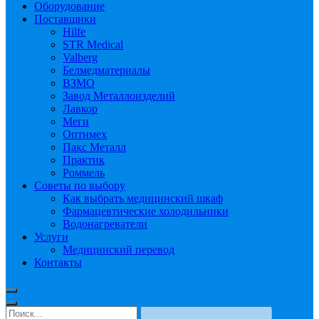
Оборудование
Поставщики
Hilfe
STR Medical
Valberg
Белмедматериалы
ВЗМО
Завод Металлоизделий
Лавкор
Меги
Оптимех
Пакс Металл
Практик
Роммель
Советы по выбору
Как выбрать медицинский шкаф
Фармацевтические холодильники
Водонагреватели
Услуги
Медицинский перевод
Контакты