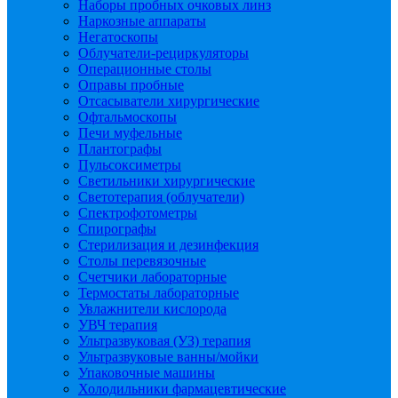
Наборы пробных очковых линз
Наркозные аппараты
Негатоскопы
Облучатели-рециркуляторы
Операционные столы
Оправы пробные
Отсасыватели хирургические
Офтальмоскопы
Печи муфельные
Плантографы
Пульсоксиметры
Светильники хирургические
Светотерапия (облучатели)
Спектрофотометры
Спирографы
Стерилизация и дезинфекция
Столы перевязочные
Счетчики лабораторные
Термостаты лабораторные
Увлажнители кислорода
УВЧ терапия
Ультразвуковая (УЗ) терапия
Ультразвуковые ванны/мойки
Упаковочные машины
Холодильники фармацевтические