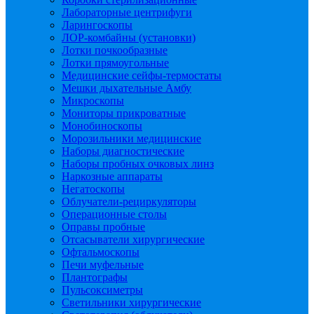
Лабораторные центрифуги
Ларингоскопы
ЛОР-комбайны (установки)
Лотки почкообразные
Лотки прямоугольные
Медицинские сейфы-термостаты
Мешки дыхательные Амбу
Микроскопы
Мониторы прикроватные
Монобиноскопы
Морозильники медицинские
Наборы диагностические
Наборы пробных очковых линз
Наркозные аппараты
Негатоскопы
Облучатели-рециркуляторы
Операционные столы
Оправы пробные
Отсасыватели хирургические
Офтальмоскопы
Печи муфельные
Плантографы
Пульсоксиметры
Светильники хирургические