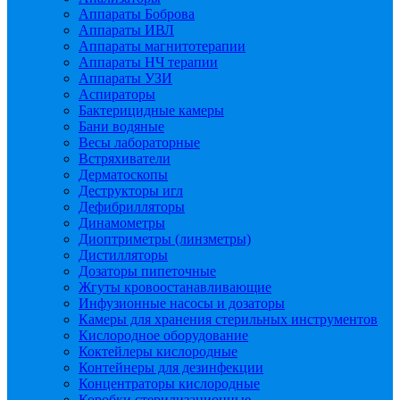
Аппараты Боброва
Аппараты ИВЛ
Аппараты магнитотерапии
Аппараты НЧ терапии
Аппараты УЗИ
Аспираторы
Бактерицидные камеры
Бани водяные
Весы лабораторные
Встряхиватели
Дерматоскопы
Деструкторы игл
Дефибрилляторы
Динамометры
Диоптриметры (линзметры)
Дистилляторы
Дозаторы пипеточные
Жгуты кровоостанавливающие
Инфузионные насосы и дозаторы
Камеры для хранения стерильных инструментов
Кислородное оборудование
Коктейлеры кислородные
Контейнеры для дезинфекции
Концентраторы кислородные
Коробки стерилизационные