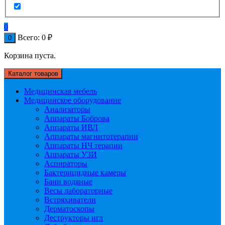
0
Всего:
0
₽
0
Корзина пуста.
Каталог товаров
Медицинская мебель
Медицинское оборудование
Анализаторы
Аппараты Боброва
Аппараты ИВЛ
Аппараты магнитотерапии
Аппараты НЧ терапии
Аппараты УЗИ
Аспираторы
Бактерицидные камеры
Бани водяные
Весы лабораторные
Встряхиватели
Дерматоскопы
Деструкторы игл