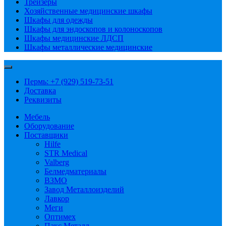
Трейзеры
Хозяйственные медицинские шкафы
Шкафы для одежды
Шкафы для эндоскопов и колоноскопов
Шкафы медицинские ЛДСП
Шкафы металлические медицинские
Пермь: +7 (929) 519-73-51
Доставка
Реквизиты
Мебель
Оборудование
Поставщики
Hilfe
STR Medical
Valberg
Белмедматериалы
ВЗМО
Завод Металлоизделий
Лавкор
Меги
Оптимех
Пакс Металл