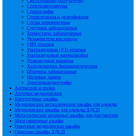
Светотерапия (облучатели)
Спектрофотометры
Спирографы
Стерилизация и дезинфекция
Столы перевязочные
Счетчики лабораторные
Термостаты лабораторные
Увлажнители кислорода
УВЧ терапия
Ультразвуковая (УЗ) терапия
Ультразвуковые ванны/мойки
Упаковочные машины
Холодильники фармацевтические
Штативы лабораторные
Щелевые лампы
Электрокардиографы
Антресоли и полки
Аптечки медицинские
Картотечные шкафы
Медицинские металлические шкафы для одежды
Медицинские шкафы для одежды ЛДСП
Металлические архивные шкафы для документов
Многоящичные шкафы
Навесные медицинские шкафы
Офисные шкафы ЛДСП