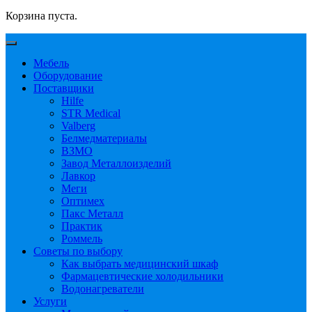
Корзина пуста.
Мебель
Оборудование
Поставщики
Hilfe
STR Medical
Valberg
Белмедматериалы
ВЗМО
Завод Металлоизделий
Лавкор
Меги
Оптимех
Пакс Металл
Практик
Роммель
Советы по выбору
Как выбрать медицинский шкаф
Фармацевтические холодильники
Водонагреватели
Услуги