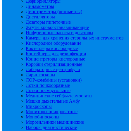
Дефибрилляторы
Динамометры
Диоптриметры (линзметры)
Дистилляторы
Дозаторы пипеточные
Жгуты кровоостанавливающие
Инфузионные насосы и дозаторы
Камеры для хранения стерильных инструментов
Кислородное оборудование
Коктейлеры кислородные
Контейнеры для дезинфекции
Концентраторы кислородные
Коробки стерилизационные
Лабораторные центрифуги
Ларингоскопы
ЛОР-комбайны (установки)
Лотки почкообразные
Лотки прямоугольные
Медицинские сейфы-термостаты
Мешки дыхательные Амбу
Микроскопы
Мониторы прикроватные
Монобиноскопы
Морозильники медицинские
Наборы диагностические