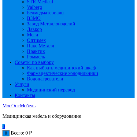
STR Medical
Valberg
Белмедматериалы
ВЗМО
Завод Металлоизделий
Лавкор
Меги
Оптимех
Пакс Металл
Практик
Роммель
Советы по выбору
Как выбрать медицинский шкаф
Фармацевтические холодильники
Водонагреватели
Услуги
Медицинский перевод
Контакты
МосОптМебель
Медицинская мебель и оборудование
0
Всего:
0
₽
0